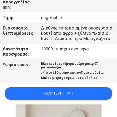
παραγγελίας
ΜΕ
min:
ΕΜΆΣ
Τιμή:
negotiable
ΓΎΡΟΣ
Συσκευασία
Διεθνής τυποποιημένη συσκευασία:
λεπτομέρειες:
κουτί από αφρό + ξύλινο πλαίσιο
ΕΡΓΟΣΤΑΣΊΩΝ
Βανίτι Δισκοπότηρο Μακιγιάζ ντο
Δυνατότητα
10000 τεμάχια ανά μήνα
ΕΠΑΦΉ
προσφοράς:
Υψηλό φως:
Βίλα κρεβατοκάμαρα μαύρο μακιγιάζ
ματαιοδοξία
ΝΈΑ
,
,
Φώτα LED μαύρο μακιγιάζ ματαιοδοξία
Μαύρο μικρό γραφείο ματαιοδοξίας
ΌΛΕΣ
ΚΑΛΎΤΕΡΗ ΤΙΜΉ
ΟΙ
ΠΕΡΙΠΤΏΣΕΙΣ