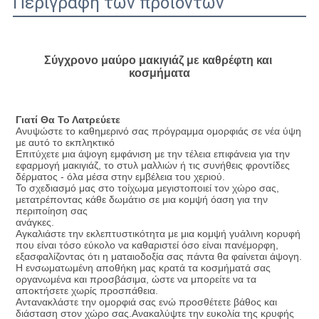
Περιγραφή των προϊόντων
Σύγχρονο μαύρο μακιγιάζ με καθρέφτη και 
κοσμήματα
Γιατί Θα Το Λατρεύετε
Ανυψώστε το καθημερινό σας πρόγραμμα ομορφιάς σε νέα ύψη 
με αυτό το εκπληκτικό
Επιτύχετε μια άψογη εμφάνιση με την τέλεια επιφάνεια για την 
εφαρμογή μακιγιάζ, το στυλ μαλλιών ή τις συνήθεις φροντίδες 
δέρματος - όλα μέσα στην εμβέλεια του χεριού.
Το σχεδιασμό μας στο τοίχωμα μεγιστοποιεί τον χώρο σας, 
μετατρέποντας κάθε δωμάτιο σε μια κομψή όαση για την 
περιποίηση σας
ανάγκες.
Αγκαλιάστε την εκλεπτυστικότητα με μια κομψή γυάλινη κορυφή 
που είναι τόσο εύκολο να καθαριστεί όσο είναι πανέμορφη, 
εξασφαλίζοντας ότι η ματαιοδοξία σας πάντα θα φαίνεται άψογη.
Η ενσωματωμένη αποθήκη μας κρατά τα κοσμήματά σας 
οργανωμένα και προσβάσιμα, ώστε να μπορείτε να τα 
αποκτήσετε χωρίς προσπάθεια.
Αντανακλάστε την ομορφιά σας ενώ προσθέτετε βάθος και 
διάσταση στον χώρο σας.Ανακαλύψτε την ευκολία της κρυφής 