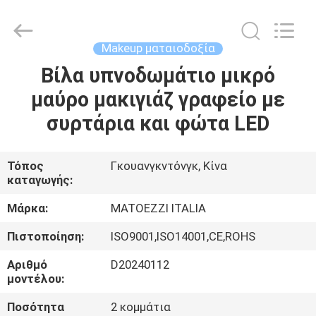
OE
HOME
Furniture
Co.,
Ltd..
Makeup ματαιοδοξία
All
Rights
Reserved.
Βίλα υπνοδωμάτιο μικρό
ΑΡΧΙΚΉ
μαύρο μακιγιάζ γραφείο με
ΣΕΛΊΔΑ
συρτάρια και φώτα LED
ΠΡΟΪΌΝΤΑ
Τόπος
Γκουανγκντόνγκ, Κίνα
καταγωγής:
ΒΊΝΤΕΟ
Μάρκα:
MATOEZZI ITALIA
ΕΜΦΆΝΙΣΗ
Πιστοποίηση:
ISO9001,ISO14001,CE,ROHS
VR
Αριθμό
D20240112
μοντέλου:
ΣΧΕΤΙΚΆ
Ποσότητα
2 κομμάτια