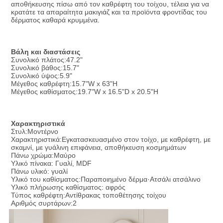
αποθήκευσης πίσω από τον καθρέφτη του τοίχου, τέλεια για να 
κρατάτε τα απαραίτητα μακιγιάζ και τα προϊόντα φροντίδας του 
δέρματος καθαρά κρυμμένα.
Βάλη και διαστάσεις
Συνολικό πλάτος:47.2"
Συνολικό βάθος:15.7"
Συνολικό ύψος:5.9"
Μέγεθος καθρέφτη:15.7"W x 63"H
Μέγεθος καθίσματος:19.7"W x 16.5"D x 20.5"H
Χαρακτηριστικά
Στυλ:Μοντέρνο
Χαρακτηριστικά:Εγκατασκευασμένο στον τοίχο, με καθρέφτη, με 
σκαμνί, με γυάλινη επιφάνεια, αποθήκευση κοσμημάτων
Πάνω χρώμα:Μαύρο
Υλικό πίνακα: Γυαλί, MDF
Πάνω υλικό: γυαλί
Υλικό του καθίσματος:Παραποιημένο δέρμα·Ατσάλι ατσάλινο
Υλικό πλήρωσης καθίσματος: αφρός
Τύπος καθρέφτη:Αντίθρακας τοποθέτησης τοίχου
Αριθμός συρτάρων:2