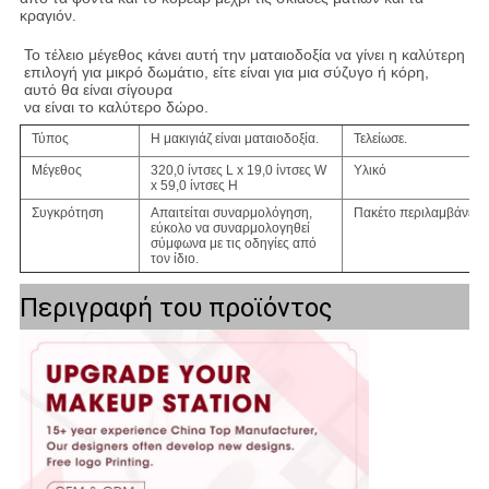
κραγιόν.
Το τέλειο μέγεθος κάνει αυτή την ματαιοδοξία να γίνει η καλύτερη 
επιλογή για μικρό δωμάτιο, είτε είναι για μια σύζυγο ή κόρη, 
αυτό θα είναι σίγουρα
να είναι το καλύτερο δώρο.
Τύπος
Η μακιγιάζ είναι ματαιοδοξία.
Τελείωσε.
Μέγεθος
320,0 ίντσες L x 19,0 ίντσες W
Υλικό
x 59,0 ίντσες H
Συγκρότηση
Απαιτείται συναρμολόγηση,
Πακέτο περιλαμβάνει:
εύκολο να συναρμολογηθεί
σύμφωνα με τις οδηγίες από
τον ίδιο.
Περιγραφή του προϊόντος