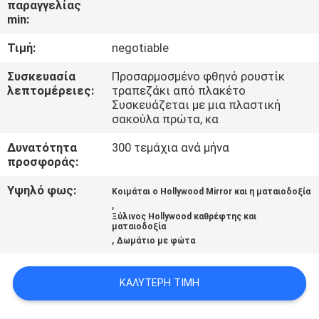
παραγγελίας
ΜΕ
min:
ΕΜΆΣ
Τιμή:
negotiable
ΓΎΡΟΣ
Συσκευασία
Προσαρμοσμένο φθηνό ρουστίκ
λεπτομέρειες:
τραπεζάκι από πλακέτο
ΕΡΓΟΣΤΑΣΊΩΝ
Συσκευάζεται με μια πλαστική
σακούλα πρώτα, κα
ΕΠΑΦΉ
Δυνατότητα
300 τεμάχια ανά μήνα
προσφοράς:
Υψηλό φως:
ΝΈΑ
Κοιμάται ο Hollywood Mirror και η ματαιοδοξία
,
Ξύλινος Hollywood καθρέφτης και
ματαιοδοξία
ΌΛΕΣ
,
Δωμάτιο με φώτα
ΟΙ
ΚΑΛΎΤΕΡΗ ΤΙΜΉ
ΠΕΡΙΠΤΏΣΕΙΣ