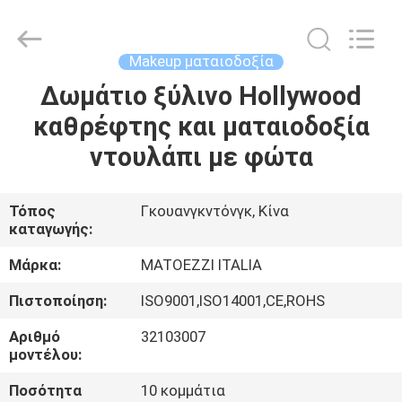
OE
HOME
Furniture
Co.,
Ltd..
Makeup ματαιοδοξία
All
Rights
Reserved.
Δωμάτιο ξύλινο Hollywood
ΑΡΧΙΚΉ
καθρέφτης και ματαιοδοξία
ΣΕΛΊΔΑ
ντουλάπι με φώτα
ΠΡΟΪΌΝΤΑ
Τόπος
Γκουανγκντόνγκ, Κίνα
καταγωγής:
ΒΊΝΤΕΟ
Μάρκα:
MATOEZZI ITALIA
ΕΜΦΆΝΙΣΗ
Πιστοποίηση:
ISO9001,ISO14001,CE,ROHS
VR
Αριθμό
32103007
μοντέλου:
ΣΧΕΤΙΚΆ
Ποσότητα
10 κομμάτια