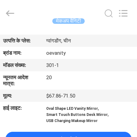
OE
HOME
Furniture
Co.,
Ltd..
मेकअप वैनिटी
All
Rights
होम
Reserved.
उत्पत्ति के प्लेस:
ग्वांगडोंग, चीन
उत्पाद
ब्रांड नाम:
oevanity
मॉडल संख्या:
301-1
वीडियो
न्यूनतम आदेश
20
मात्रा:
वीआर
मूल्य:
$67.86-71.50
दिखाएँ
हाई लाइट:
,
Oval Shape LED Vanity Mirror
,
Smart Touch Buttons Desk Mirror
हमारे
USB Charging Makeup Mirror
बारे