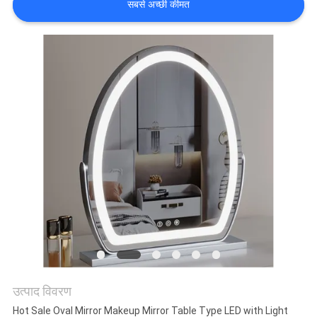
सबसे अच्छी कीमत
में
फैक्टरी
यात्रा
हमसे
संपर्क
करें
समाचार
सभी
उत्पाद विवरण
मामलों
Hot Sale Oval Mirror Makeup Mirror Table Type LED with Light