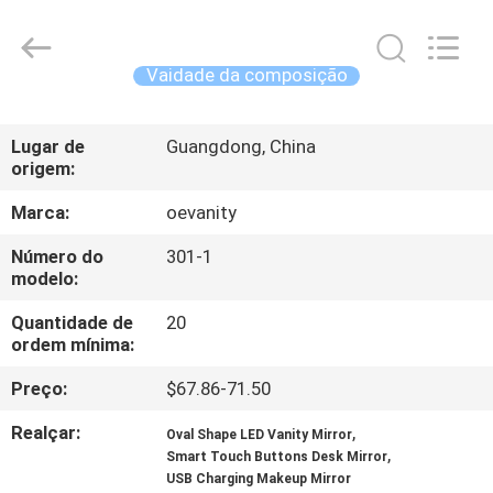
Dongguan
OE
HOME
Furniture
Co.,
Vaidade da composição
Ltd..
All
CASA
Rights
Reserved.
Lugar de
Guangdong, China
origem:
PRODUTOS
Marca:
oevanity
VÍDEOS
Número do
301-1
modelo:
SHOW
Quantidade de
20
ordem mínima:
DE
Preço:
$67.86-71.50
RV
Realçar:
,
Oval Shape LED Vanity Mirror
,
Smart Touch Buttons Desk Mirror
QUEM
USB Charging Makeup Mirror