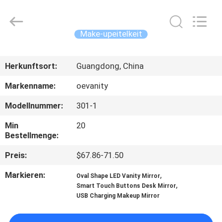
HOME
Furniture
Co.,
Ltd..
All
Make-upeitelkeit
Rights
Reserved.
STARTSEITE
Herkunftsort:
Guangdong, China
PRODUKTE
Markenname:
oevanity
Modellnummer:
301-1
VIDEOS
Min
20
Bestellmenge:
VR
Preis:
$67.86-71.50
SHOW
Markieren:
,
Oval Shape LED Vanity Mirror
,
Smart Touch Buttons Desk Mirror
ÜBER
USB Charging Makeup Mirror
UNS