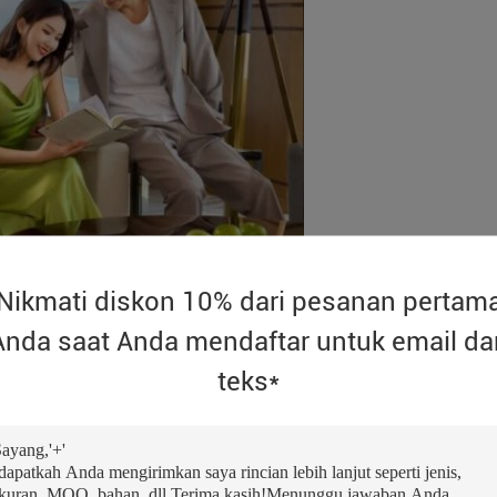
Nikmati diskon 10% dari pesanan pertam
Anda saat Anda mendaftar untuk email da
teks*