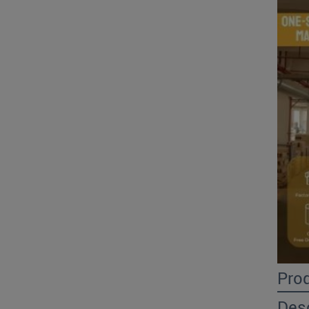
Prod
Desc