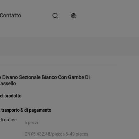
Contatto
 Divano Sezionale Bianco Con Gambe Di
assello
del prodotto
i trasporto & di pagamento
di ordine
5 pezzi
CN¥5,432.48/pieces 5-49 pieces