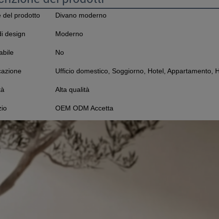
del prodotto
Divano moderno
di design
Moderno
abile
No
cazione
Ufficio domestico, Soggiorno, Hotel, Appartamento, Ho
tà
Alta qualità
zio
OEM ODM Accetta