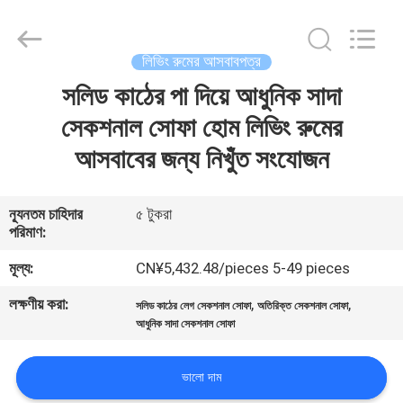
OE
HOME
Furniture
Co.,
Ltd..
লিভিং রুমের আসবাবপত্র
All
Rights
সলিড কাঠের পা দিয়ে আধুনিক সাদা
বাড়ি
Reserved.
সেকশনাল সোফা হোম লিভিং রুমের
পণ্য
আসবাবের জন্য নিখুঁত সংযোজন
ভিডিও
ন্যূনতম চাহিদার
৫ টুকরা
পরিমাণ:
VR
মূল্য:
CN¥5,432.48/pieces 5-49 pieces
প্রদর্শন
লক্ষণীয় করা:
,
,
সলিড কাঠের লেগ সেকশনাল সোফা
অতিরিক্ত সেকশনাল সোফা
আধুনিক সাদা সেকশনাল সোফা
আমাদের
ভালো দাম
সম্পর্কে