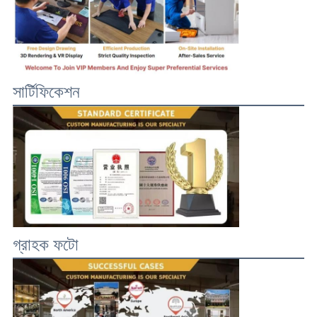
সার্টিফিকেশন
গ্রাহক ফটো