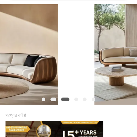
কারখানা
ভ্রমণ
আমাদের
সাথে
যোগাযোগ
করুন
খবর
পণ্যের বর্ণনা
সব
ক্ষেত্রেই