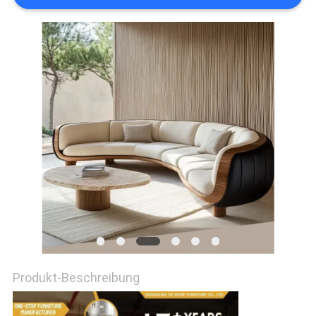
FABRIK
TOUR
KONTAKT
NACHRICHTEN
ALLE
FÄLLE
REFERENZEN
Produkt-Beschreibung
SITEMAP