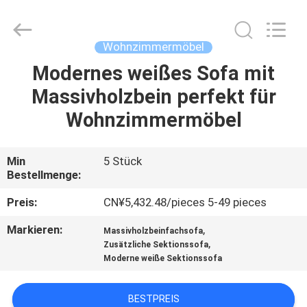
HOME
Furniture
Co.,
Ltd..
All
Wohnzimmermöbel
Rights
Reserved.
Modernes weißes Sofa mit
STARTSEITE
Massivholzbein perfekt für
PRODUKTE
Wohnzimmermöbel
VIDEOS
Min
5 Stück
Bestellmenge:
VR
Preis:
CN¥5,432.48/pieces 5-49 pieces
SHOW
Markieren:
,
Massivholzbeinfachsofa
,
Zusätzliche Sektionssofa
Moderne weiße Sektionssofa
ÜBER
UNS
BESTPREIS