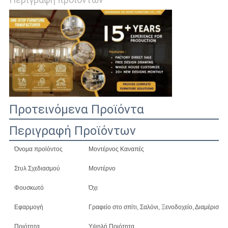
ΖΗΤΉΣΤΕ
ΈΝΑ
ΑΠΌΣΠΑΣΜΑ
SITEMAP
Προτεινόμενα Προϊόντα
ΠΟΛΙΤΙΚΉ
ΜΥΣΤΙΚΌΤΗΤΑΣ
Περιγραφή Προϊόντων
Όνομα προϊόντος
Μοντέρνος Καναπές
Στυλ Σχεδιασμού
Μοντέρνο
Φουσκωτό
Όχι
Εφαρμογή
Γραφείο στο σπίτι, Σαλόνι, Ξενοδοχείο, Διαμέρισμα
Ποιότητα
Υψηλή Ποιότητα