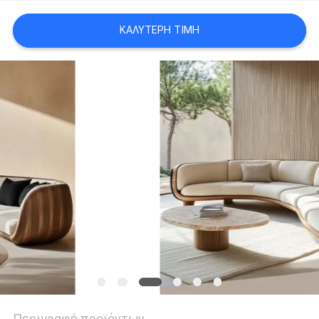
ΜΕ
ΕΜΆΣ
ΚΑΛΎΤΕΡΗ ΤΙΜΉ
ΓΎΡΟΣ
ΕΡΓΟΣΤΑΣΊΩΝ
ΕΠΑΦΉ
ΝΈΑ
ΌΛΕΣ
ΟΙ
ΠΕΡΙΠΤΏΣΕΙΣ
Περιγραφή προϊόντων