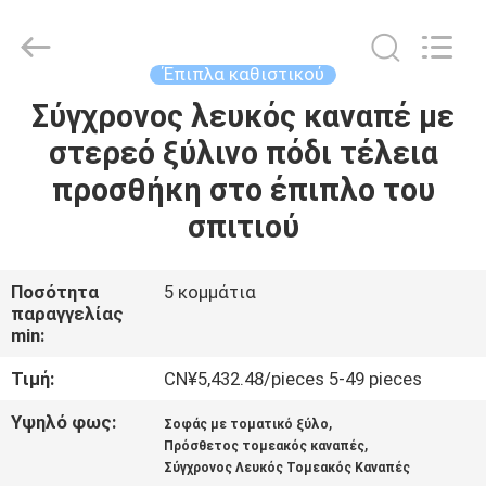
OE
HOME
Furniture
Co.,
Ltd..
Έπιπλα καθιστικού
All
Rights
Reserved.
Σύγχρονος λευκός καναπέ με
ΑΡΧΙΚΉ
στερεό ξύλινο πόδι τέλεια
ΣΕΛΊΔΑ
προσθήκη στο έπιπλο του
ΠΡΟΪΌΝΤΑ
σπιτιού
ΒΊΝΤΕΟ
Ποσότητα
5 κομμάτια
παραγγελίας
min:
ΕΜΦΆΝΙΣΗ
Τιμή:
CN¥5,432.48/pieces 5-49 pieces
VR
Υψηλό φως:
,
Σοφάς με τοματικό ξύλο
,
Πρόσθετος τομεακός καναπές
ΣΧΕΤΙΚΆ
Σύγχρονος Λευκός Τομεακός Καναπές