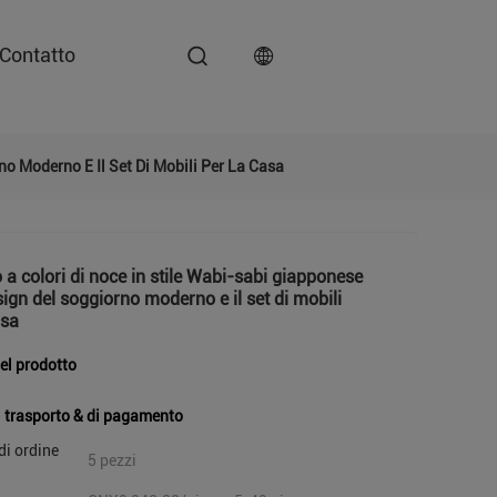
Contatto
no Moderno E Il Set Di Mobili Per La Casa
 a colori di noce in stile Wabi-sabi giapponese
esign del soggiorno moderno e il set di mobili
asa
del prodotto
i trasporto & di pagamento
di ordine
5 pezzi