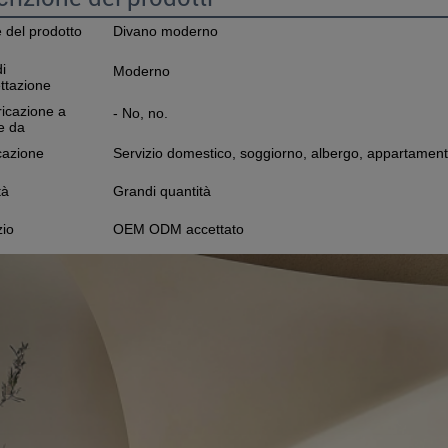
del prodotto
Divano moderno
di
Moderno
ttazione
icazione a
- No, no.
re da
cazione
Servizio domestico, soggiorno, albergo, appartamento,
tà
Grandi quantità
zio
OEM ODM accettato