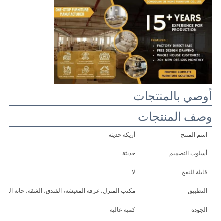
طلب
اقتباس
خريطة
الموقع
أوصي بالمنتجات
وصف المنتجات
سياسة
اسم المنتج
أريكة حديثة
الخصوصية
أسلوب التصميم
حديثة
قابلة للنفخ
لا..
التطبيق
مكتب المنزل، غرفة المعيشة، الفندق، الشقة، حانة المنزل،
الجودة
كمية عالية