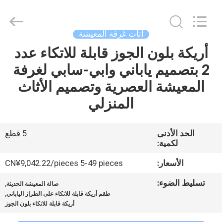
OE
HOME
Furniture
Co.,
Ltd..
أثاث غرفة المعيشة
All
Rights
أريكة بلون الجوز قابلة للاتكاء عدد
منزل
Reserved.
2 بتصميم ياباني وابي-سابي لغرفة
المنتجات
المعيشة العصرية وتصميم الأثاث
المنزلي
أشرطة
فيديو
الحد الأدنى
5 قطع
لكمية:
عرض
الأسعار:
CN¥9,042.22/pieces 5-49 pieces
الواقع
تسليط الضوء:
,
صالة المعيشة الحديثة
,
الافتراضي
طقم أريكة قابلة للاتكاء على الطراز الياباني
أريكة قابلة للاتكاء بلون الجوز