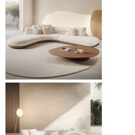
見
積
依
頼
地
図
プ
ラ
イ
バ