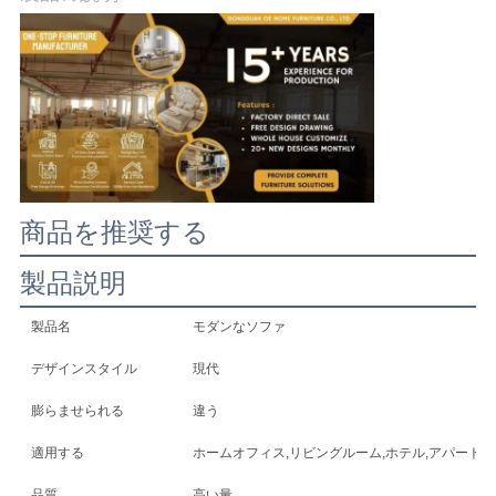
社
案
内
お
商品を推奨する
問
製品説明
い
製品名
モダンなソファ
合
デザインスタイル
現代
わ
膨らませられる
違う
せ
適用する
ホームオフィス,リビングルーム,ホテル,アパート,
品質
高い量