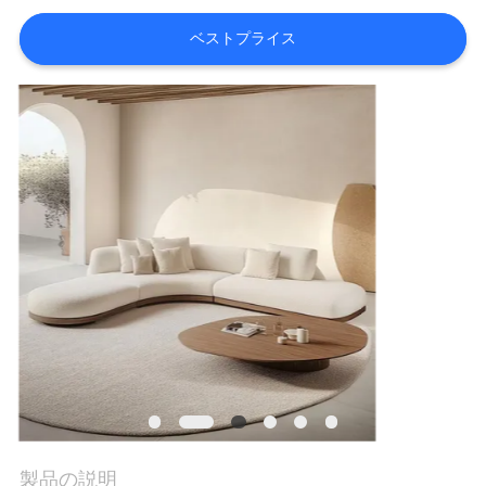
オ
ベストプライス
VR
シ
ョ
ー
企
業
情
報
会
製品の説明