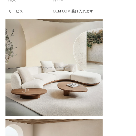
ニ
サービス
OEM ODM 受け入れます
ュ
ー
ス
す
べ
て
の
場
合