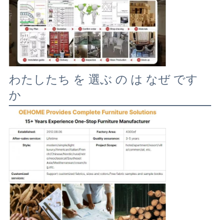
わたしたち を 選ぶ の は なぜ です
か