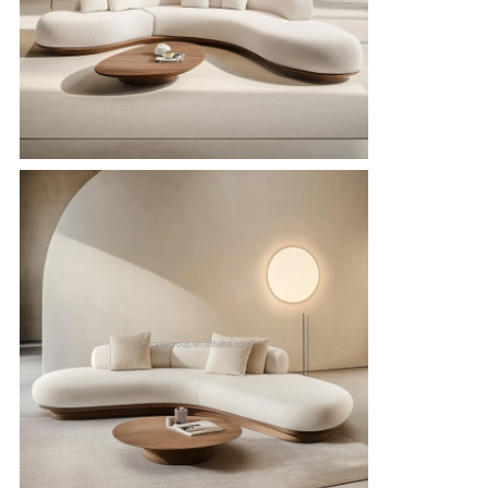
シ
ー
ポ
リ
シ
ー
規
約