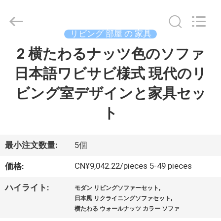
©
2024
-
2026
Dongguan
リビング 部屋 の 家具
OE
HOME
2 横たわるナッツ色のソファ
ホ
Furniture
Co.,
Ltd..
日本語ワビサビ様式 現代のリ
ー
All
Rights
Reserved.
ビング室デザインと家具セッ
ム
ト
製
品
最小注文数量:
5個
CN¥9,042.22/pieces 5-49 pieces
価格:
ビ
,
ハイライト:
モダン リビングソファーセット
,
デ
日本風 リクライニングソファセット
横たわる ウォールナッツ カラー ソファ