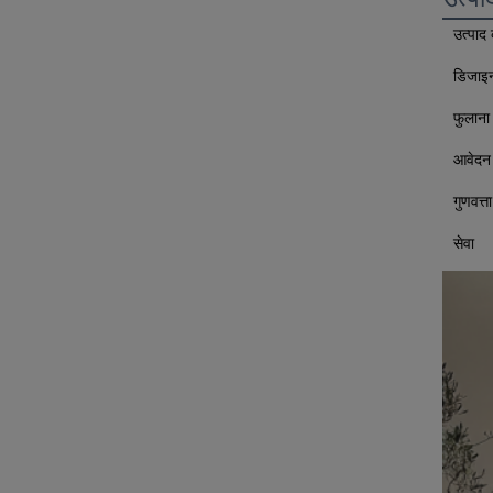
उत्पाद
डिजाइन
फुलाना 
आवेदन
गुणवत्ता
सेवा