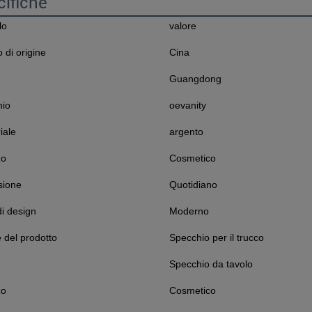
ifiche
lo
valore
 di origine
Cina
Guangdong
hio
oevanity
iale
argento
zo
Cosmetico
sione
Quotidiano
di design
Moderno
del prodotto
Specchio per il trucco
Specchio da tavolo
zo
Cosmetico