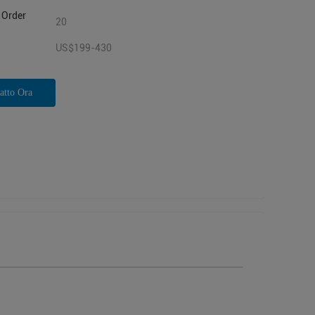
Order
20
US$199-430
atto Ora