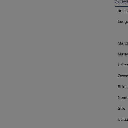
Spec
artico
Luogo
Marc
Mater
Utiliz
Occa
Stile 
Nome 
Stile
Utiliz