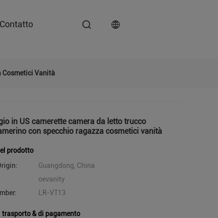
Contatto
 Cosmetici Vanità
io in US camerette camera da letto trucco
amerino con specchio ragazza cosmetici vanità
del prodotto
rigin:
Guangdong, China
oevanity
mber:
LR-VT13
i trasporto & di pagamento