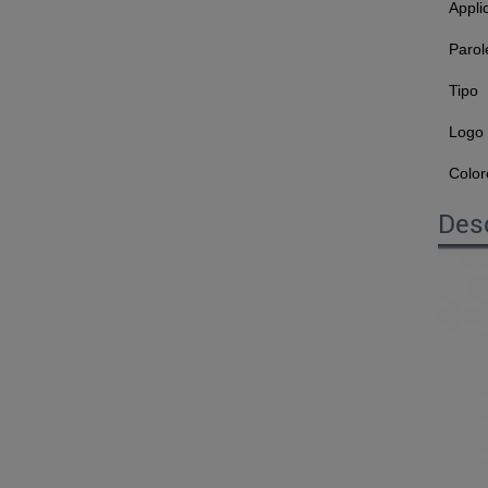
Appli
Parol
Tipo
Logo
Color
Desc