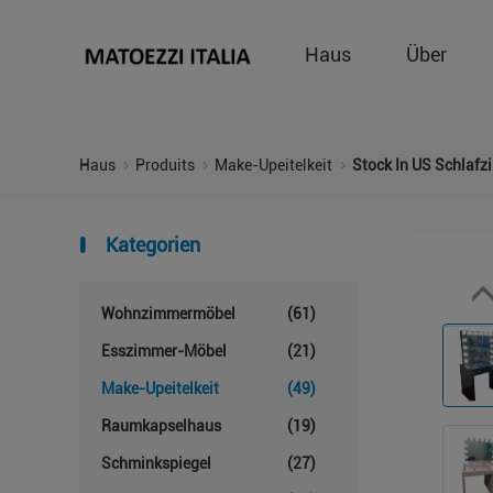
Haus
Über
Haus
Produits
Make-Upeitelkeit
Stock In US Schlafz
Kategorien
Wohnzimmermöbel
(61)
Esszimmer-Möbel
(21)
Make-Upeitelkeit
(49)
Raumkapselhaus
(19)
Schminkspiegel
(27)