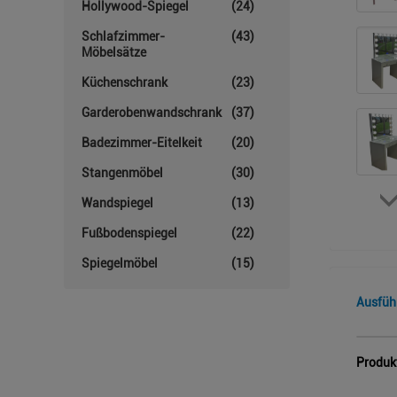
Hollywood-Spiegel
(24)
Schlafzimmer-
(43)
Möbelsätze
Küchenschrank
(23)
Garderobenwandschrank
(37)
Badezimmer-Eitelkeit
(20)
Stangenmöbel
(30)
Wandspiegel
(13)
Fußbodenspiegel
(22)
Spiegelmöbel
(15)
Ausfüh
Produk