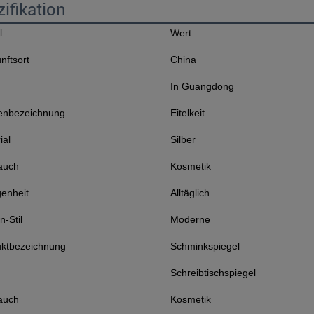
ifikation
l
Wert
nftsort
China
In Guangdong
enbezeichnung
Eitelkeit
ial
Silber
auch
Kosmetik
enheit
Alltäglich
n-Stil
Moderne
uktbezeichnung
Schminkspiegel
Schreibtischspiegel
auch
Kosmetik