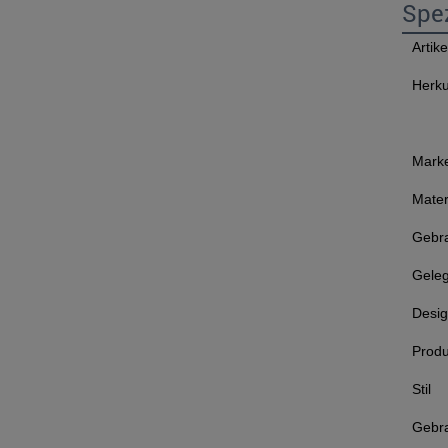
Spez
Artike
Herku
Mark
Mater
Gebr
Geleg
Desig
Prod
Stil
Gebr