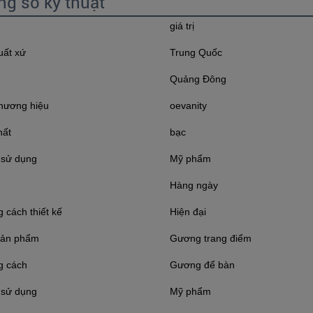
ng số kỹ thuật
giá trị
uất xứ
Trung Quốc
Quảng Đông
hương hiệu
oevanity
hất
bạc
 sử dụng
Mỹ phẩm
Hàng ngày
 cách thiết kế
Hiện đại
sản phẩm
Gương trang điểm
g cách
Gương để bàn
 sử dụng
Mỹ phẩm