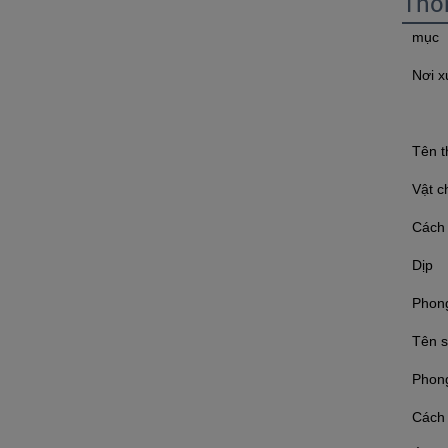
Thô
mục
Nơi x
Tên t
Vật c
Cách
Dịp
Phong
Tên 
Phon
Cách