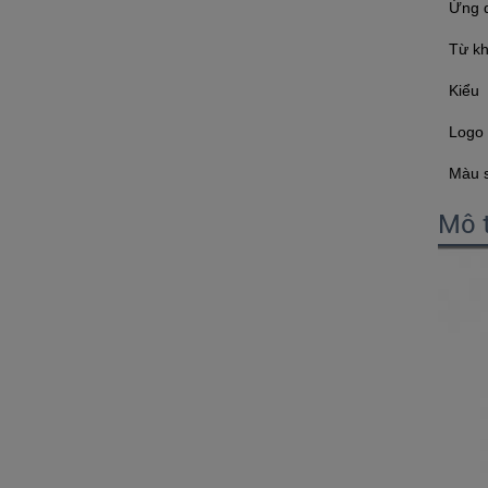
Ứng 
Từ k
Kiểu
Logo
Màu 
Mô 