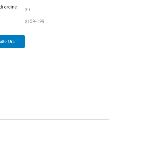
di ordine
30
$159-199
atto Ora