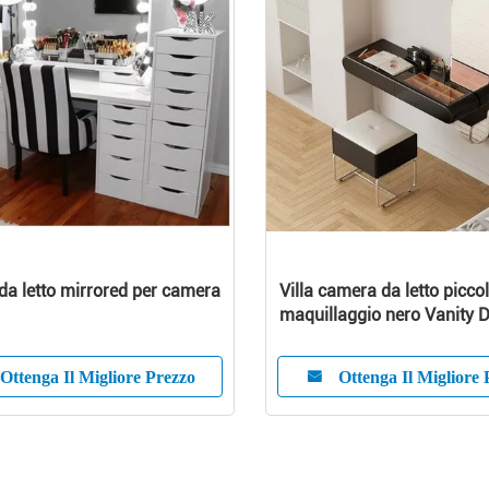
 da letto Legno Hollywood
CE certificato ragazze truc
o E Vanità Tavolo Da
scrivania vestiario mobili 
 Con Luci
per hotel
Ottenga Il Migliore Prezzo
Ottenga Il Migliore 