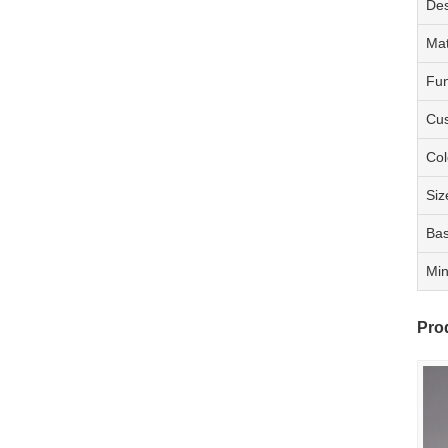
Des
Mat
Fun
Cus
Col
Siz
Bas
Min
Pro