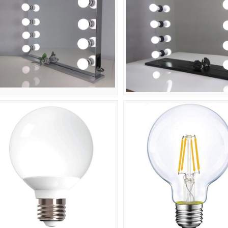
Goditi il 10% di sconto sul tuo primo ordin
quando ti iscrivi per ricevere e-mail e
messaggi di testo*
Invia