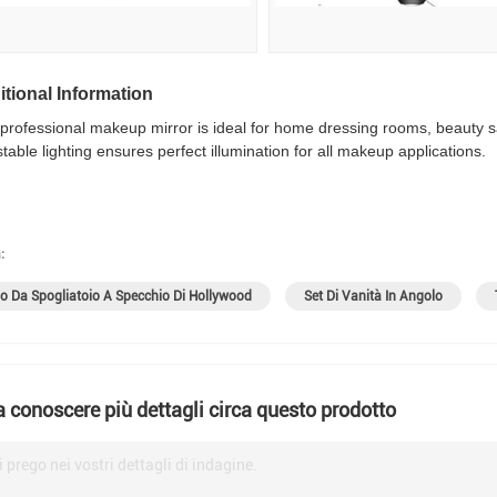
tional Information
 professional makeup mirror is ideal for home dressing rooms, beauty s
table lighting ensures perfect illumination for all makeup applications.
:
o Da Spogliatoio A Specchio Di Hollywood
Set Di Vanità In Angolo
a conoscere più dettagli circa questo prodotto
i prego nei vostri dettagli di indagine.