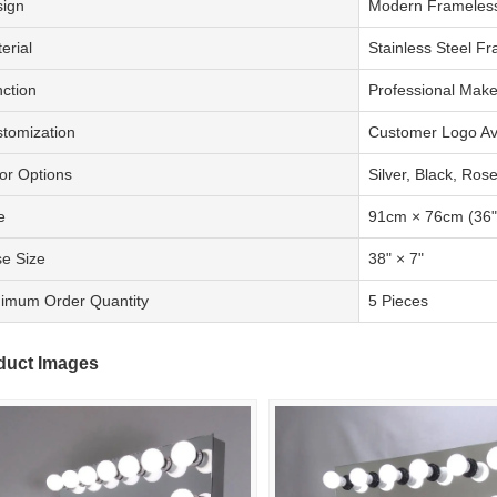
ign
Modern Frameles
erial
Stainless Steel F
ction
Professional Make
tomization
Customer Logo Av
or Options
Silver, Black, Ros
e
91cm × 76cm (36"
e Size
38" × 7"
imum Order Quantity
5 Pieces
duct Images