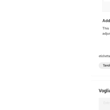
Addi
This
adjus
etichetta
Tavol
Vogli
Entr