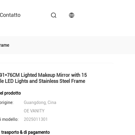
Contatto
Frame
91*76CM Lighted Makeup Mirror with 15
e LED Lights and Stainless Steel Frame
del prodotto
origine:
Guangdong, Cina
OE VANITY
i modello:
2025011301
i trasporto & di pagamento