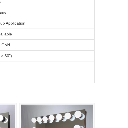
s
rame
up Application
ailable
e Gold
 × 30")