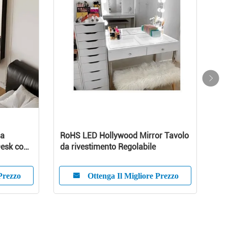
co vanità
In legno Compatto Dispositivo
da tavolo
Tavolo d'angolo Vanity Set
assemblato
Prezzo
Ottenga Il Migliore Prezzo