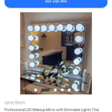
सबसे अच्छी कीमत
में
फैक्टरी
यात्रा
हमसे
संपर्क
करें
समाचार
सभी
उत्पाद विवरण
मामलों
Professional LED Makeup Mirror with Dimmable Lights This