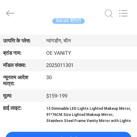
OE
HOME
Furniture
Co.,
Ltd..
मेकअप वैनिटी
All
Rights
होम
Reserved.
उत्पत्ति के प्लेस:
ग्वांगडोंग, चीन
उत्पाद
ब्रांड नाम:
OE VANITY
मॉडल संख्या:
2025011301
वीडियो
न्यूनतम आदेश
30
मात्रा:
वीआर
मूल्य:
$159-199
दिखाएँ
हाई लाइट:
,
15 Dimmable LED Lights Lighted Makeup Mirror
,
91*76CM Size Lighted Makeup Mirror
हमारे
Stainless Steel Frame Vanity Mirror with Lights
बारे