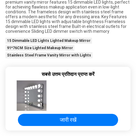
premium vanity mirror features 15 dimmable LED lights, perfect
for achieving flawless makeup application even in low-light
एक
conditions. The frameless design with stainless steel frame
offers a modern aesthetic for any dressing area. Key Features
बोली
15 dimmable LED lights with adjustable brightness Frameless
design with stainless steel frame Built-in electrical outlets for
का
convenience Sliding LED dimmer switch with memory
अनुरोध
15 Dimmable LED Lights Lighted Makeup Mirror
91*76CM Size Lighted Makeup Mirror
Stainless Steel Frame Vanity Mirror with Lights
SITEMAP
सबसे उत्तम प्रतिदान प्राप्त करें
गोपनीयता
नीति
जारी रखें