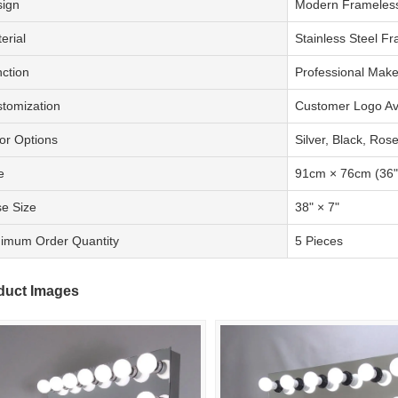
ign
Modern Frameles
erial
Stainless Steel F
ction
Professional Make
tomization
Customer Logo Av
or Options
Silver, Black, Ros
e
91cm × 76cm (36"
e Size
38" × 7"
imum Order Quantity
5 Pieces
duct Images