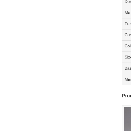
Des
Mat
Fun
Cus
Col
Siz
Bas
Min
Pro