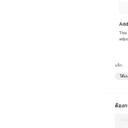
Addi
This
adjus
แท็ก:
โต๊ะแ
ต้องก
กรุ