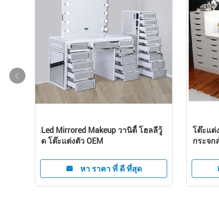
ะแต่ง
โมเดิร์นเมคอัพ วานิตี้ โต๊ะแต่งตัว โฮ
ห้องนอ
ลลีวู้ด กระจก บอร์ด MDF
แต่งกาย
หา ราคา ที่ ดี ที่สุด