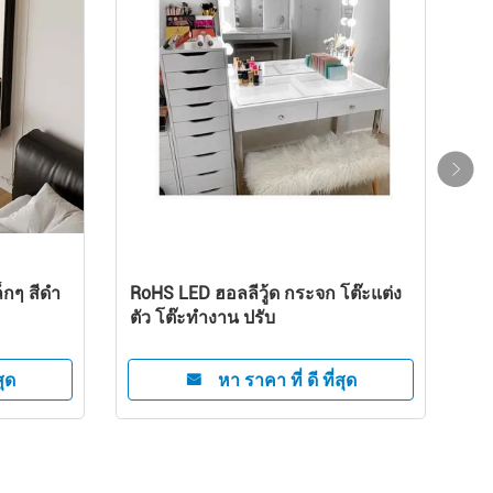
Vanity
ต้นไม้คอมแพคท์โต๊ะแต่งตัวมุม
์สําหรับ
Vanity Set ประกอบ
สุด
หา ราคา ที่ ดี ที่สุด