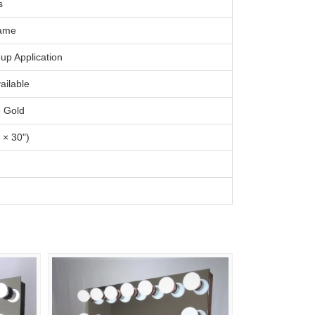
s
rame
up Application
ailable
e Gold
 × 30")