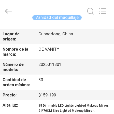
Dongguan
OE
HOME
Furniture
Co.,
Vanidad del maquillaje
Ltd..
All
Rights
INICIO
Reserved.
Lugar de
Guangdong, China
origen:
PRODUCTOS
Nombre de la
OE VANITY
marca:
VIDEOS
Número de
2025011301
modelo:
VR
Cantidad de
30
SHOW
orden mínima:
Precio:
$159-199
SOBRE
Alta luz:
,
15 Dimmable LED Lights Lighted Makeup Mirror
NOSOTROS
,
91*76CM Size Lighted Makeup Mirror