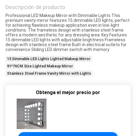
SOLICITAR
Descripción de producto
UNA
Professional LED Makeup Mirror with Dimmable Lights This
premium vanity mirror features 15 dimmable LED lights, perfect
COTIZACIÓN
for achieving flawless makeup application even in low-light
conditions. The frameless design with stainless steel frame
offers a modern aesthetic for any dressing area. Key Features
15 dimmable LED lights with adjustable brightness Frameless
SITEMAP
design with stainless steel frame Built-in electrical outlets for
convenience Sliding LED dimmer switch with memory
15 Dimmable LED Lights Lighted Makeup Mirror
POLÍTICAS
91*76CM Size Lighted Makeup Mirror
Stainless Steel Frame Vanity Mirror with Lights
DE
PRIVACIDAD
Obtenga el mejor precio por