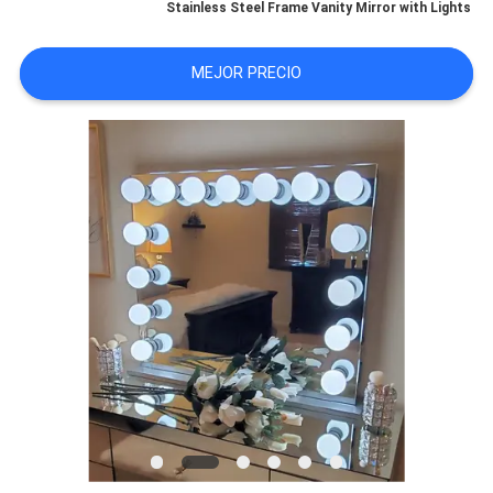
Stainless Steel Frame Vanity Mirror with Lights
VISITA
MEJOR PRECIO
A
LA
FÁBRICA
CONTACTO
NOTICIAS
TODOS
LOS
CASOS