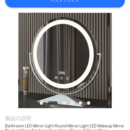
オ
ベストプライス
VR
シ
ョ
ー
企
業
情
報
製品の説明
Bathroom LED Mirror Light Round Mirror Light LED Makeup Mirror
会