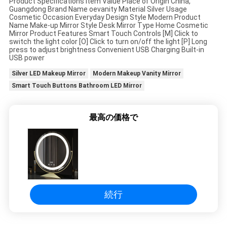
Product Specifications Item Value Place of Origin China,
Guangdong Brand Name oevanity Material Silver Usage
社
Cosmetic Occasion Everyday Design Style Modern Product
Name Make-up Mirror Style Desk Mirror Type Home Cosmetic
Mirror Product Features Smart Touch Controls [M] Click to
案
switch the light color [O] Click to turn on/off the light [P] Long
press to adjust brightness Convenient USB Charging Built-in
内
USB power
Silver LED Makeup Mirror
Modern Makeup Vanity Mirror
Smart Touch Buttons Bathroom LED Mirror
お
問
最高の価格で
い
合
わ
せ
続行