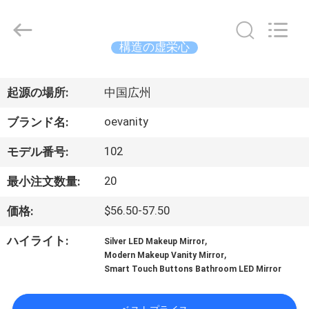
©
2024
-
2026
Dongguan
構造の虚栄心
OE
HOME
ホ
Furniture
Co.,
Ltd..
起源の場所:
中国広州
ー
All
Rights
Reserved.
oevanity
ブランド名:
ム
102
モデル番号:
製
20
最小注文数量:
品
$56.50-57.50
価格:
,
ハイライト:
Silver LED Makeup Mirror
ビ
,
Modern Makeup Vanity Mirror
Smart Touch Buttons Bathroom LED Mirror
デ