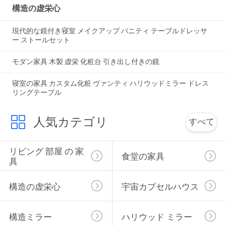
ニ
構造の虚栄心
ュ
現代的な鏡付き寝室 メイクアップ バニティ テーブルドレッサ
ー
ー ストールセット
ス
モダン家具 木製 虚栄 化粧台 引き出し付きの鏡
寝室の家具 カスタム化粧 ヴァンティ ハリウッドミラー ドレス
リングテーブル
す
べ
人気カテゴリ
すべて
て
リビング 部屋 の 家
食堂の家具
の
具
場
構造の虚栄心
宇宙カプセルハウス
合
構造ミラー
ハリウッド ミラー