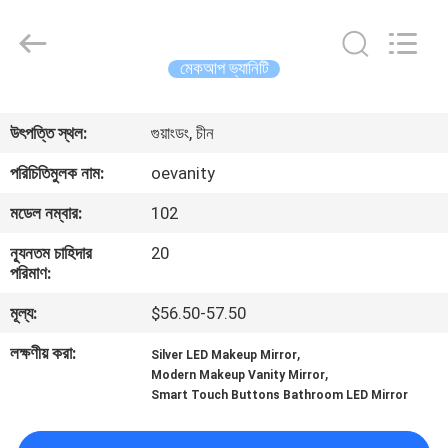
OE
HOME
Furniture
Co.,
Ltd..
মেকআপ ভ্যানিটি
All
Rights
বাড়ি
Reserved.
উৎপত্তি স্থল:
গুয়াংডং, চীন
পণ্য
পরিচিতিমুলক নাম:
oevanity
মডেল নম্বার:
102
ভিডিও
ন্যূনতম চাহিদার
20
পরিমাণ:
VR
মূল্য:
$56.50-57.50
প্রদর্শন
লক্ষণীয় করা:
,
Silver LED Makeup Mirror
,
Modern Makeup Vanity Mirror
আমাদের
Smart Touch Buttons Bathroom LED Mirror
সম্পর্কে