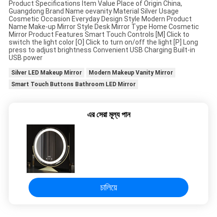
Product Specifications Item Value Place of Origin China,
Guangdong Brand Name oevanity Material Silver Usage
উদ্ধৃতির
Cosmetic Occasion Everyday Design Style Modern Product
Name Make-up Mirror Style Desk Mirror Type Home Cosmetic
জন্য
Mirror Product Features Smart Touch Controls [M] Click to
switch the light color [O] Click to turn on/off the light [P] Long
আবেদন
press to adjust brightness Convenient USB Charging Built-in
USB power
Silver LED Makeup Mirror
Modern Makeup Vanity Mirror
SITEMAP
Smart Touch Buttons Bathroom LED Mirror
গোপনীয়তা
এর সেরা মূল্য পান
নীতি
চালিয়ে