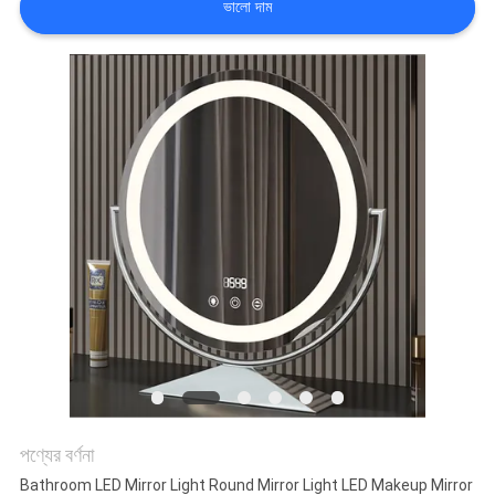
ভালো দাম
কারখানা
ভ্রমণ
আমাদের
সাথে
যোগাযোগ
করুন
খবর
সব
পণ্যের বর্ণনা
ক্ষেত্রেই
Bathroom LED Mirror Light Round Mirror Light LED Makeup Mirror