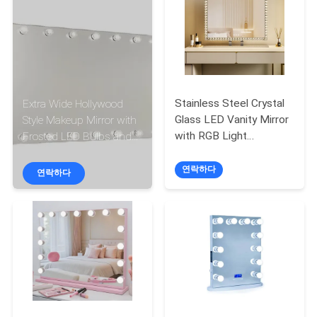
상
VR
쇼
Stainless Steel Crystal
Extra Wide Hollywood
회
Glass LED Vanity Mirror
Style Makeup Mirror with
with RGB Light
Frosted LED Bulbs and
사
Adjustable for Personal
136.5*73*8cm Size
Beauty and Home
연락하다
연락하다
소
Cosmetic
개
공
장
투