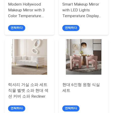
Modern Hollywood
Smart Makeup Mirror
어
Makeup Mirror with 3
with LED Lights
Color Temperature
Temperature Display
Adjustable Brightness
Time Display and 1 Year
연
and USB Charging Port
Guarantee
연락하다
연락하다
락
처
뉴
스
럭셔리 거실 소파 세트
현대 6인형 원형 식실
모
직물 벨벳 소파 현대 섹
세트
션 커버 소파 Recliner
든
연락하다
연락하다
케