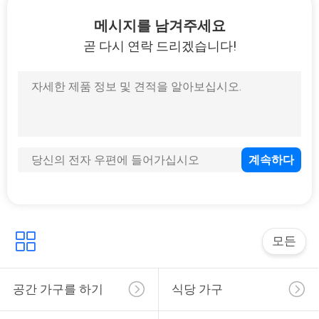
LED 조명 화장품 10x 확대 거울 메이크업 바니티
메시지를 남겨주세요
바니티 테이블 사용자 정의를위한 둥근 주머니 확대 화면 거울
곧 다시 연락 드리겠습니다!
현대적이고 세련된 집용 현대 디자인 가구
수직 큰 파동 바닥 길이 거울 전체 길이 70 인치
거실 대형 바닥 거울 독립형 전체 길이 거울 큰 나무 프레임
백색 물결형 전체 길이 거울 71x32 방과 거실용 아치형 거울
현대 골드 페니쉬 벨벳 가루 King Bed Queen 침실 세트 2021
메이크업 플랑넬레트 전체 길이 바닥 거울 구부러진 불규칙 모양
장식체 굽은 전체 길이 거울 과대 크기의 아치 바닥 거울
OEM 바닥 파동 서 있는 거울 검은 장식 된 나무 프레임
벨벳 MDF 아치형 정형 거울
장식용 침실 프레임 없는 바닥 길이 거울 물결 모양
모든
맞춤형 할리우드 드레싱 테이블 침실용 거울 책상
공간 가구를 하기
식당 가구