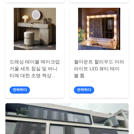
이
스
견
적
드레싱 테이블 메이크업
월마운트 할리우드 미러
요
거울 세트 침실 및 바니
라이트 LED 뷰티 테이
티에 대한 조명 책상 드
블 톱
청
로거 가구 디자인
연락하다
연락하다
사
이
트