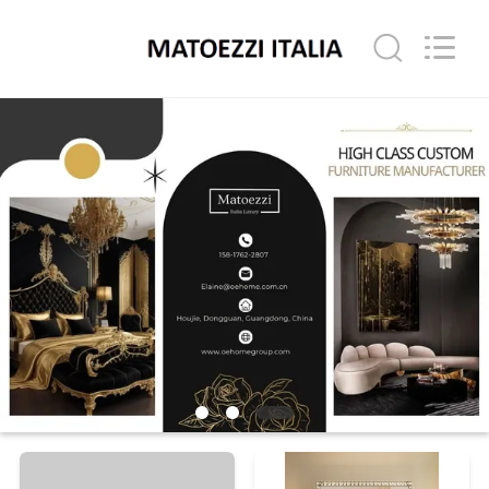
2024
-
2026
Dongguan
OE
HOME
Furniture
홈
Co.,
Ltd..
All
Rights
Reserved.
제
품
소
개
동
영