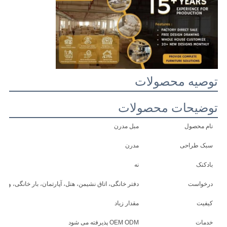
درخواست
نقل
قول
نقشه
توصیه محصولات
سایت
توضیحات محصولات
سیاست
نام محصول
مبل مدرن
حفظ
سبک طراحی
مدرن
حریم
بادکنک
نه
خصوصی
درخواست
دفتر خانگی، اتاق نشیمن، هتل، آپارتمان، بار خانگی، ویلا، 
کیفیت
مقدار زیاد
خدمات
OEM ODM پذیرفته می شود