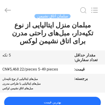
OE
HOME
Furniture
Co.,
Ltd..
مبلمان اتاق نشیمن
All
Rights
مبلمان منزل ایتالیایی از نوع
خانه
Reserved.
تکیه‌دار، مبل‌های راحتی مدرن
محصولات
برای اتاق نشیمن لوکس
فیلم
مقدار حداقل
5 تکه
تعداد سفارش:
های
قیمت:
CN¥5,468.22/pieces 5-49 pieces
نمایش
برجسته:
,
مبل‌های ایتالیایی از نوع تکیه‌دار
,
VR
مبل‌های ایتالیایی با طراحی مدرن
مبل‌های اتاق نشیمن لوکس
دربارهی
بهترین قیمت