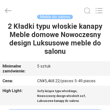
OE
HOME
Furniture
Co.,
Ltd..
Meble do salonu
All
Rights
2 Kładki typu włoskie kanapy
DOM
Reserved.
Meble domowe Nowoczesny
PRODUKTY
design Luksusowe meble do
salonu
FILMY
Minimalne
5 sztuk
zamówienie:
POKAZ
VR
Cena:
CN¥5,468.22/pieces 5-49 pieces
High Light:
,
Sofy leżące typu włoskiego
O
,
Nowoczesny design włoskich sof
Luksusowe kanapy do salonu
NAS