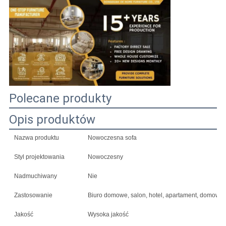
POPROSIĆ
O
WYCENĘ
SITEMAP
Polecane produkty
Opis produktów
POLITYKA
Nazwa produktu
Nowoczesna sofa
PRYWATNOŚCI
Styl projektowania
Nowoczesny
Nadmuchiwany
Nie
Zastosowanie
Biuro domowe, salon, hotel, apartament, domowy ba
Jakość
Wysoka jakość