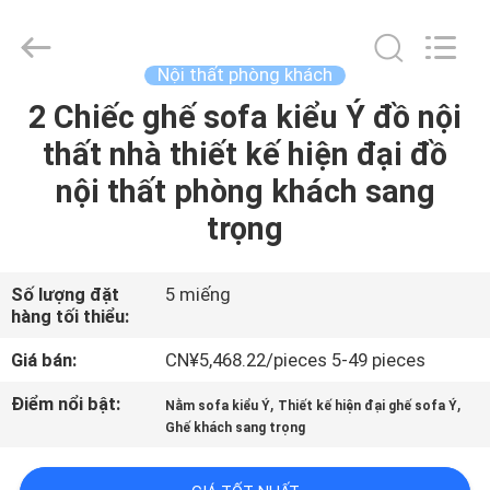
2026
Dongguan
OE
HOME
Furniture
Nội thất phòng khách
Co.,
Ltd..
All
2 Chiếc ghế sofa kiểu Ý đồ nội
NHÀ
Rights
Reserved.
thất nhà thiết kế hiện đại đồ
SẢN
nội thất phòng khách sang
PHẨM
trọng
VIDEO
Số lượng đặt
5 miếng
hàng tối thiểu:
HƯỚNG
Giá bán:
CN¥5,468.22/pieces 5-49 pieces
DẪN
Điểm nổi bật:
,
,
Nằm sofa kiểu Ý
Thiết kế hiện đại ghế sofa Ý
VR
Ghế khách sang trọng