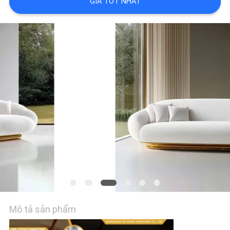
GIÁ TỐT NHẤT
VỀ
CHÚNG
TÔI
THAM
QUAN
NHÀ
MÁY
LIÊN
HỆ
CHÚNG
Mô tả sản phẩm
TÔI