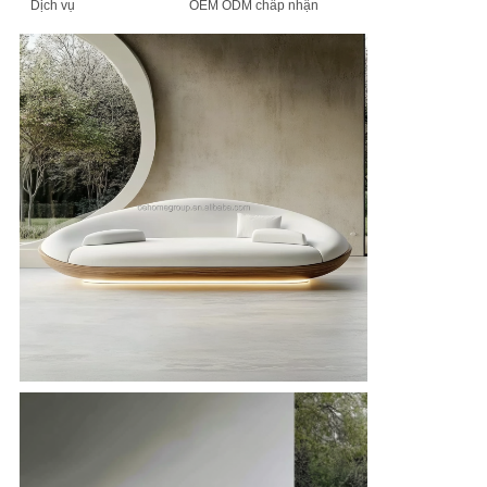
Dịch vụ
OEM ODM chấp nhận
SƠ
ĐỒ
TRANG
WEB
CHÍNH
SÁCH
BẢO
MẬT