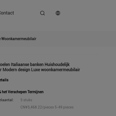
Contact
xe Woonkamermeubilair
oelen Italiaanse banken Huishoudelijk
ir Modern design Luxe woonkamermeubilair
tails
& het Verschepen Termijnen
elaantal:
5 stuks
CN¥5,468.22/pieces 5-49 pieces