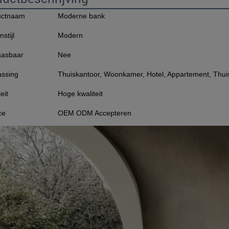
uctnaam
Moderne bank
stijl
Modern
aasbaar
Nee
ssing
Thuiskantoor, Woonkamer, Hotel, Appartement, Thuisb
eit
Hoge kwaliteit
ce
OEM ODM Accepteren