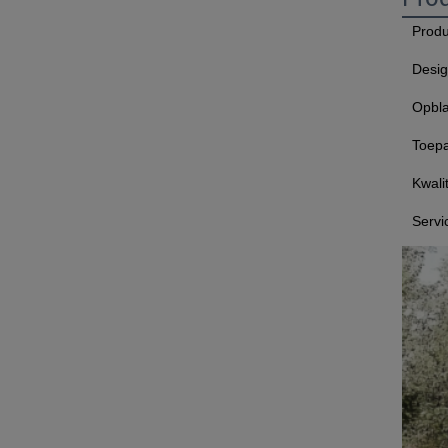
Prod
Design
Opbl
Toepa
Kwalit
Servi