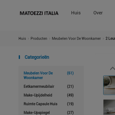
Huis
Over
Huis
Producten
Meubelen Voor De Woonkamer
2 Leu
Categorieën
Meubelen Voor De
(61)
Woonkamer
Eetkamermeubilair
(21)
Make-Upijdelheid
(49)
Ruimte Capsule Huis
(19)
Make-Upspiegel
(27)