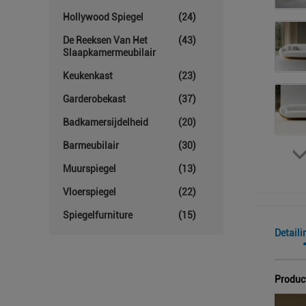
Hollywood Spiegel
(24)
De Reeksen Van Het
(43)
Slaapkamermeubilair
Keukenkast
(23)
Garderobekast
(37)
Badkamersijdelheid
(20)
Barmeubilair
(30)
Muurspiegel
(13)
Vloerspiegel
(22)
Spiegelfurniture
(15)
Detaili
Produc