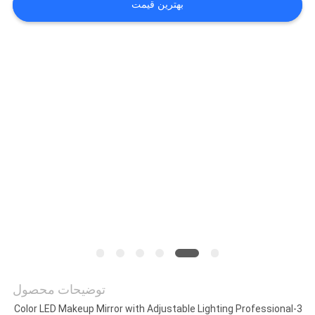
بهترین قیمت
ما
کارخانه
تور
تماس
با
ما
اخبار
همه
موارد
توضیحات محصول
3-Color LED Makeup Mirror with Adjustable Lighting Professional