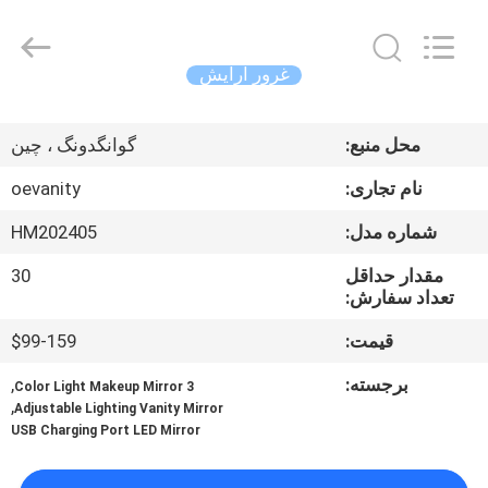
OE
HOME
Furniture
Co.,
Ltd..
غرور آرایش
All
Rights
خانه
Reserved.
محل منبع:
گوانگدونگ ، چین
محصولات
نام تجاری:
oevanity
شماره مدل:
HM202405
فیلم
مقدار حداقل
30
های
تعداد سفارش:
قیمت:
$99-159
نمایش
برجسته:
,
3 Color Light Makeup Mirror
VR
,
Adjustable Lighting Vanity Mirror
USB Charging Port LED Mirror
دربارهی