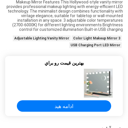
Makeup Mirror Features This Hollywood-style vanity mirror
درخواست
provides professional makeup lighting with energy-efficient LED
technology. The minimalist design combines functionality with
نقل
vintage elegance, suitable for tabletop or wall-mounted
installation in any space. 3 adjustable color temperatures
قول
(2700-6000K) for different lighting environments Brightness
control for customized illumination Built-in USB charging
Adjustable Lighting Vanity Mirror
3 Color Light Makeup Mirror
SITEMAP
USB Charging Port LED Mirror
سیاست
بهترين قيمت رو براي
حفظ
حریم
خصوصی
ادامه هید