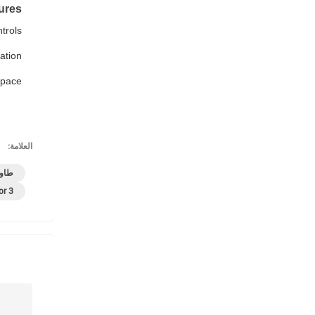
ures
trols.
tion.
pace.
العلامة:
طاول
3 Color Light Makeup Mirror,Adjustable Lighting Vanity Mirror,USB Charging Port LED Mirror