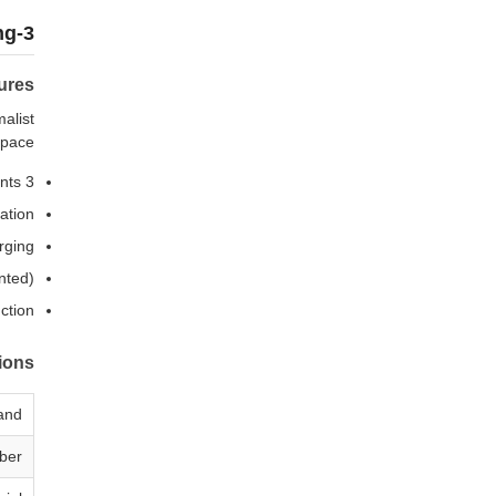
3-Color LED Makeup Mirror with Adjustable Lighting
ures
alist
space.
3 adjustable color temperatures (2700-6000K) for different lighting environments
ation
rging
nted)
ction
tions
and
ber