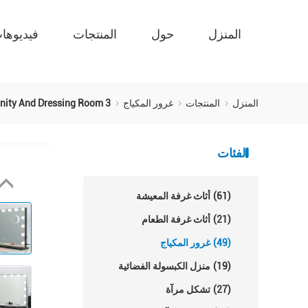
المنزل
حول
المنتجات
فيديوها
المنزل
المنتجات
غرور المكياج
3 Color Light Adjustable Lighting Makeup Mirror With USB Charging Port For Vanity And Dressing Room
الفئات
(61)
أثاث غرفة المعيشة
(21)
أثاث غرفة الطعام
(49)
غرور المكياج
(19)
منزل الكبسولة الفضائية
(27)
تشكل مرآة