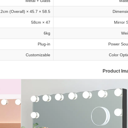
Metal + Glass
Mate
58.5 × 45.7 × 12cm (Overall)
Dimensi
47 × 58cm
Mirror 
6kg
Wei
Plug-in
Power Sou
Customizable
Color Opti
Product Im