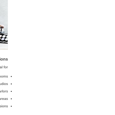
tions
l for:
rooms
udios
rlors
areas
asions