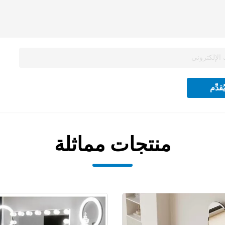
يُقدِّم
منتجات مماثلة