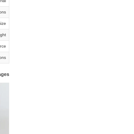
rial
ons
Size
ght
rce
ons
ages