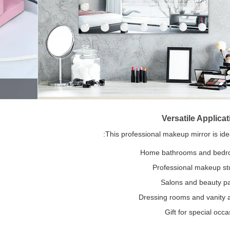
يُقدِّم
Versatile Applica
This professional makeup mirror is idea
Home bathrooms and bed
Professional makeup st
Salons and beauty pa
Dressing rooms and vanity 
Gift for special occ