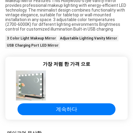
Makeup Mirror Features This Hollywood-style vanity mirror
provides professional makeup lighting with energy-efficient LED
어
technology. The minimalist design combines functionality with
vintage elegance, suitable for tabletop or wall-mounted
installation in any space. 3 adjustable color temperatures
(2700-6000K) for different lighting environments Brightness
연
control for customized illumination Built-in USB charging
3 Color Light Makeup Mirror
Adjustable Lighting Vanity Mirror
락
USB Charging Port LED Mirror
처
가장 저렴 한 가격 으로
뉴
스
모
계속하다
든
케