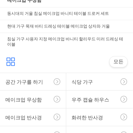
메이크업 무상함
이
동시대의 거울 침실 메이크업 바니티 테이블 드로커 세트
스
현대 가구 목재 바티 드레싱 테이블 메이크업 상자와 거울
침실 가구 사용자 지정 메이크업 바니티 할리우드 미러 드레싱 테
견
이블
적
모든
요
청
공간 가구를 하기
식당 가구
SITEMAP
메이크업 무상함
우주 캡슐 하우스
개
메이크업 반사경
화려한 반사경
인