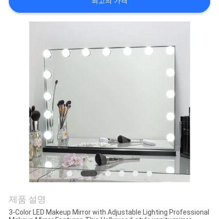
상
최고의 가격
VR
쇼
회
사
소
개
공
장
제품 설명
3-Color LED Makeup Mirror with Adjustable Lighting Professional
투