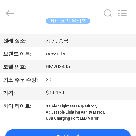
2024
-
2026
Dongguan
OE
메이크업 무상함
HOME
Furniture
홈
Co.,
Ltd..
All
원래 장소:
광동, 중국
Rights
Reserved.
제
oevanity
브랜드 이름:
품
HM202405
모델 번호:
소
30
최소 주문 수량:
개
$99-159
가격:
,
하이 라이트:
3 Color Light Makeup Mirror
동
,
Adjustable Lighting Vanity Mirror
USB Charging Port LED Mirror
영