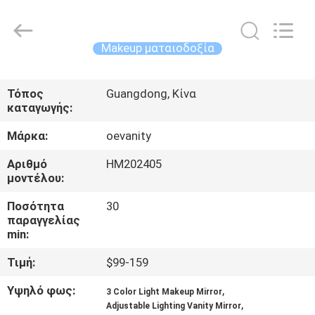
OE
HOME
Furniture
Co.,
Ltd..
Makeup ματαιοδοξία
All
Rights
Reserved.
ΑΡΧΙΚΉ
Τόπος
Guangdong, Κίνα
ΣΕΛΊΔΑ
καταγωγής:
Μάρκα:
oevanity
ΠΡΟΪΌΝΤΑ
Αριθμό
HM202405
μοντέλου:
ΒΊΝΤΕΟ
Ποσότητα
30
παραγγελίας
ΕΜΦΆΝΙΣΗ
min:
VR
Τιμή:
$99-159
Υψηλό φως:
,
3 Color Light Makeup Mirror
ΣΧΕΤΙΚΆ
,
Adjustable Lighting Vanity Mirror