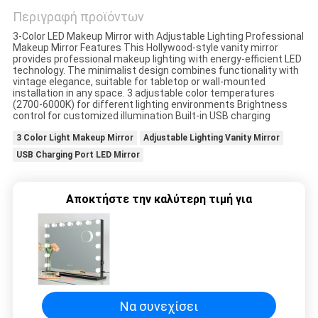
ΖΗΤΉΣΤΕ
Περιγραφή προϊόντων
ΈΝΑ
3-Color LED Makeup Mirror with Adjustable Lighting Professional
Makeup Mirror Features This Hollywood-style vanity mirror
ΑΠΌΣΠΑΣΜΑ
provides professional makeup lighting with energy-efficient LED
technology. The minimalist design combines functionality with
vintage elegance, suitable for tabletop or wall-mounted
installation in any space. 3 adjustable color temperatures
SITEMAP
(2700-6000K) for different lighting environments Brightness
control for customized illumination Built-in USB charging
3 Color Light Makeup Mirror
Adjustable Lighting Vanity Mirror
ΠΟΛΙΤΙΚΉ
USB Charging Port LED Mirror
ΜΥΣΤΙΚΌΤΗΤΑΣ
Αποκτήστε την καλύτερη τιμή για
Να συνεχίσει