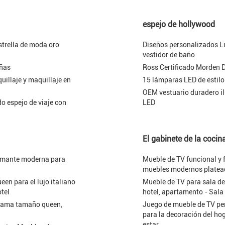
espejo de hollywood
trella de moda oro
Diseños personalizados Lu
vestidor de baño
iñas
Ross Certificado Morden D
uillaje y maquillaje en
15 lámparas LED de estil
OEM vestuario duradero il
o espejo de viaje con
LED
El gabinete de la cocin
diamante moderna para
Mueble de TV funcional y
muebles modernos plateado
n para el lujo italiano
Mueble de TV para sala de 
tel
hotel, apartamento - Sala 
, cama tamaño queen,
Juego de mueble de TV pe
para la decoración del ho
estar