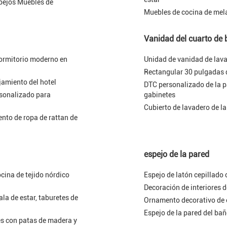
pejos Muebles de
Muebles de cocina de mel
Vanidad del cuarto de
dormitorio moderno en
Unidad de vanidad de lav
Rectangular 30 pulgadas 
amiento del hotel
DTC personalizado de la 
sonalizado para
gabinetes
Cubierto de lavadero de l
nto de ropa de rattan de
espejo de la pared
ocina de tejido nórdico
Espejo de latón cepillad
Decoración de interiores 
la de estar, taburetes de
Ornamento decorativo de 
Espejo de la pared del ba
es con patas de madera y