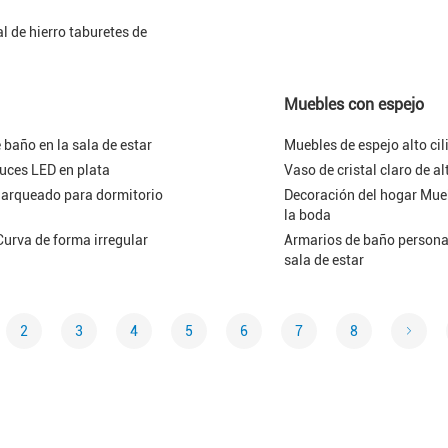
l de hierro taburetes de
Muebles con espejo
baño en la sala de estar
Muebles de espejo alto cil
luces LED en plata
Vaso de cristal claro de a
 arqueado para dormitorio
Decoración del hogar Muebl
la boda
Curva de forma irregular
Armarios de baño persona
sala de estar
2
3
4
5
6
7
8