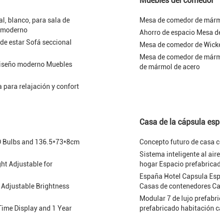
Muebles del comedor
, blanco, para sala de
Mesa de comedor de mármo
s moderno
Ahorro de espacio Mesa d
 de estar Sofá seccional
Mesa de comedor de Wicke
Mesa de comedor de mármol
 diseño moderno Muebles
de mármol de acero
 para relajación y confort
Casa de la cápsula esp
ED Bulbs and 136.5*73*8cm
Concepto futuro de casa c
Sistema inteligente al ai
ght Adjustable for
hogar Espacio prefabrica
España Hotel Capsula Espa
Adjustable Brightness
Casas de contenedores Ca
Modular 7 de lujo prefabr
Time Display and 1 Year
prefabricado habitación c