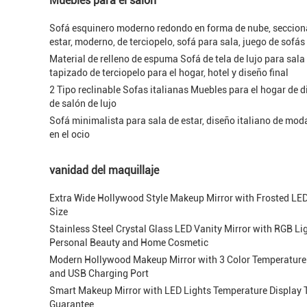
Muebles para el salón
Sofá esquinero moderno redondo en forma de nube, seccional
estar, moderno, de terciopelo, sofá para sala, juego de sofá
Material de relleno de espuma Sofá de tela de lujo para sala
tapizado de terciopelo para el hogar, hotel y diseño final
2 Tipo reclinable Sofas italianas Muebles para el hogar de
de salón de lujo
Sofá minimalista para sala de estar, diseño italiano de moda
en el ocio
vanidad del maquillaje
Extra Wide Hollywood Style Makeup Mirror with Frosted L
Size
Stainless Steel Crystal Glass LED Vanity Mirror with RGB Li
Personal Beauty and Home Cosmetic
Modern Hollywood Makeup Mirror with 3 Color Temperature 
and USB Charging Port
Smart Makeup Mirror with LED Lights Temperature Display 
Guarantee