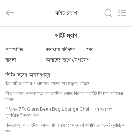
OE
HOME
Furniture
সাইট ম্যাপ
Co.,
Ltd..
All
Rights
বাড়ি
Reserved.
সাইট ম্যাপ
পণ্য
কোম্পানির
কারখানা পরিদর্শন
খবর
মামলা
আমাদের সাথে যোগাযোগ
ভিডিও
লিভিং রুমের আসবাবপত্র
টিক সলিড কাঠের ৭ আসনের সোফা সেট মডুলার লাউঞ্জ
VR
লিভিং রুমের আসবাবপত্র কনভার্টেবল সোফা বিছানা লাভসিট স্লিপার কাপড়ের
প্রদর্শন
কভার
বহিরঙ্গন 7Ft Giant Bean Bag Lounge Chair নরম ভুয়া পশম
ফ্যাব্রিক ইপিএস ফিল
আমাদের
শয়নযোগ্য কনভার্টেবল সেকশনাল সোফা বেড সোফা তামামি ভেলভেট ফ্যাব্রিক
সম্পর্কে
সহ