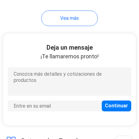
37
Vea más
armario del
guardarropa
Deja un mensaje
¡Te llamaremos pronto!
20
Vanidad del cuarto
de baño