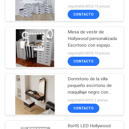
SOLICITAR
negotiable MOQ:10 piezas
UNA
CONTACTO
27
COTIZACIÓN
espejo del
Mesa de vestir de
Hollywood personalizada
maquillaje
MAPA
Escritorio con espejo
para el dormitorio
DEL
negotiable MOQ:10 piezas
CONTACTO
SITIO
Dormitorio de la villa
POLÍTICAS
24
pequeño escritorio de
DE
espejo de
maquillaje negro con
cajones y luces LED
PRIVACIDAD
negotiable MOQ:2 piezas
hollywood
CONTACTO
RoHS LED Hollywood