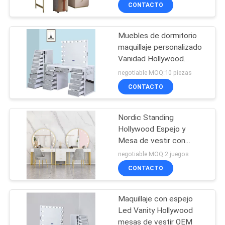
CONTACTO
VISITA
Muebles de dormitorio
A
49
maquillaje personalizado
LA
Vanidad Hollywood
vanidad del
FÁBRICA
Espejo Mesa de vestir
negotiable MOQ:10 piezas
maquillaje
CONTACTO
CONTACTO
Nordic Standing
Hollywood Espejo y
NOTICIAS
Mesa de vestir con
19
cajones
negotiable MOQ:2 juegos
TODOS
Casa de la cápsula
CONTACTO
LOS
espacial
Maquillaje con espejo
CASOS
Led Vanity Hollywood
mesas de vestir OEM