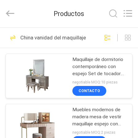
Dongguan
OE
HOME
Productos
Furniture
Co.,
Ltd..
All
Rights
INICIO
61
Reserved.
China vanidad del maquillaje
Muebles para el
PRODUCTOS
salón
Maquillaje de dormitorio
contemporáneo con
VIDEOS
espejo Set de tocador
de mesa de vanidad con
negotiable MOQ:10 piezas
taburete
VR
CONTACTO
21
SHOW
Muebles del
Muebles modernos de
madera mesa de vestir
SOBRE
comedor
maquillaje espejo con
NOSOTROS
cajones
negotiable MOQ:2 piezas