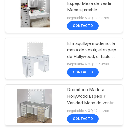
Espejo Mesa de vestir
Mesa ajustable
43
negotiable MOQ:10 piezas
Sistemas de los
CONTACTO
muebles del
El maquillaje moderno, la
dormitorio
mesa de vestir, el espejo
de Hollywood, el tablero
de MDF.
negotiable MOQ:10 piezas
CONTACTO
23
El gabinete de la
Dormitorio Madera
Hollywood Espejo Y
cocina
Vanidad Mesa de vestir
Con Luces
negotiable MOQ:10 piezas
CONTACTO