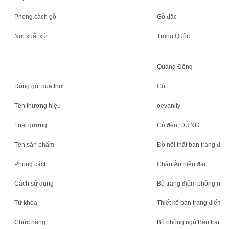
Phong cách gỗ
Gỗ đặc
SƠ
ĐỒ
Nơi xuất xứ
Trung Quốc
TRANG
Quảng Đông
WEB
Đóng gói qua thư
Có
CHÍNH
Tên thương hiệu
oevanity
SÁCH
Loại gương
Có đèn, ĐỨNG
BẢO
Tên sản phẩm
Đồ nội thất bàn trang đi
MẬT
Phong cách
Châu Âu hiện đại
Cách sử dụng
Bộ trang điểm phòng ngủ
Từ khóa
Thiết kế bàn trang điểm Đ
Chức năng
Bộ phòng ngủ Bàn trang 