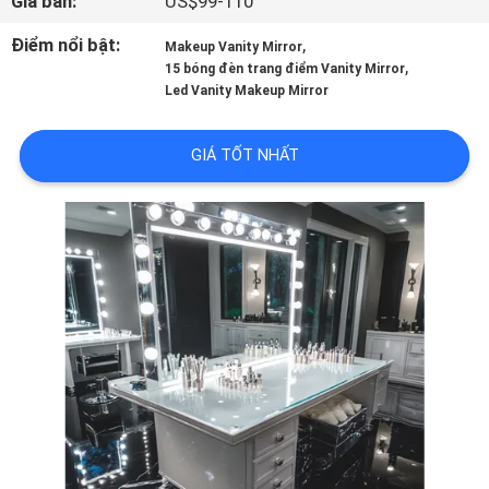
Giá bán:
US$99-110
VỀ
Điểm nổi bật:
,
CHÚNG
Makeup Vanity Mirror
,
15 bóng đèn trang điểm Vanity Mirror
TÔI
Led Vanity Makeup Mirror
THAM
GIÁ TỐT NHẤT
QUAN
NHÀ
MÁY
LIÊN
HỆ
CHÚNG
TÔI