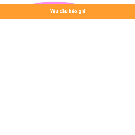
Yêu cầu báo giá
Makeup Vanity Mirror
15 bóng đèn trang điểm Vanity Mirror
Led Vanity Makeup Mirror
Nhận giá tốt nhất cho
Màn hình cảm ứng khung kim loại
15 bóng đèn trang điểm gương với
đèn LED gương hư hỏng
MOQ：
20
Tiếp tục