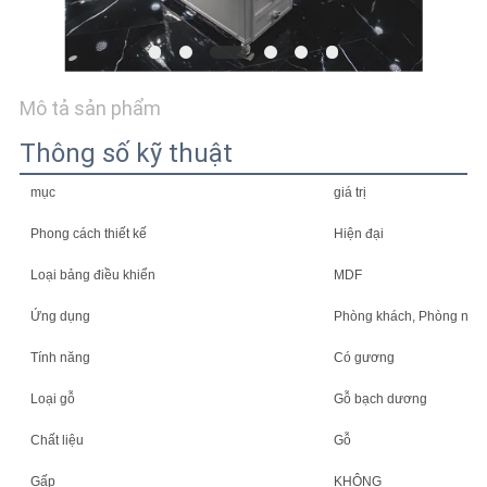
TIN
TỨC
Mô tả sản phẩm
TẤT
Thông số kỹ thuật
CẢ
mục
giá trị
CÁC
Phong cách thiết kế
Hiện đại
TRƯỜNG
Loại bảng điều khiển
MDF
HỢP
Ứng dụng
Phòng khách, Phòng ngủ,
YÊU
Tính năng
Có gương
CẦU
Loại gỗ
Gỗ bạch dương
BÁO
Chất liệu
Gỗ
GIÁ
Gấp
KHÔNG