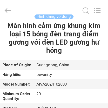
2026
Dongguan
OE
HOME
Furniture
Hình dáng vô dụng
Co.,
Ltd..
All
Màn hình cảm ứng khung kim
NHÀ
Rights
Reserved.
loại 15 bóng đèn trang điểm
SẢN
gương với đèn LED gương hư
PHẨM
hỏng
VIDEO
Place of Origin:
Guangdong, China
Hàng hiệu:
oevanity
HƯỚNG
Model Number:
AIVA2024102803
DẪN
Minimum Order
20
VR
Quantity: