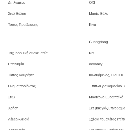
Διπλωμένο
ΟΧΙ
Στυλ Ξύλου
Μασίφ Ξύλο
Τόπος Προέλευσης
Κίνα
Guangdong
Ταχυδρομική συσκευασία
Ναι
Επωνυμία
oevanity
Τύπος Καθρέφτη
Φωτιζόμενος, ΟΡΘΙΟΣ
Όνομα προϊόντος
Έπιπλα για κομοδίνο υπν
Στυλ
Μοντέρνο Ευρωπαϊκό
Χρήση
Σετ μακιγιάζ υπνοδωματί
Λέξεις-κλειδιά
Σχέδια τουαλέτας επίπλω