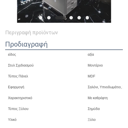
ΖΗΤΉΣΤΕ
ΈΝΑ
ΑΠΌΣΠΑΣΜΑ
Περιγραφή προϊόντων
SITEMAP
Προδιαγραφή
είδος
αξία
ΠΟΛΙΤΙΚΉ
Στυλ Σχεδιασμού
Μοντέρνο
ΜΥΣΤΙΚΌΤΗΤΑΣ
Τύπος Πάνελ
MDF
Εφαρμογή
Σαλόνι, Υπνοδωμάτιο, Ξεν
Χαρακτηριστικό
Με καθρέφτη
Τύπος Ξύλου
Σημύδα
Υλικό
Ξύλο