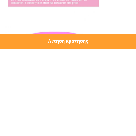
Αίτηση κράτησης
makeup καθρέφτης ματαιοδοξίας
15 Σφαιρίδια Μακιγιάζ
Ο καθρέφτης μακιγιάζ
Αποκτήστε την καλύτερη τιμή για
Εικονική οθόνη Μεταλλικό
πλαίσιο 15 λαμπτήρες Μακιγιάζ
καθρέφτης με φώτα Led οθόνη
ματαιοδοξίας
MOQ：
20