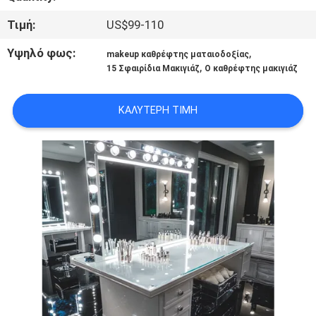
ΜΕ
Τιμή:
US$99-110
ΕΜΆΣ
Υψηλό φως:
,
makeup καθρέφτης ματαιοδοξίας
,
15 Σφαιρίδια Μακιγιάζ
Ο καθρέφτης μακιγιάζ
ΓΎΡΟΣ
ΕΡΓΟΣΤΑΣΊΩΝ
ΚΑΛΎΤΕΡΗ ΤΙΜΉ
ΕΠΑΦΉ
ΝΈΑ
ΌΛΕΣ
ΟΙ
ΠΕΡΙΠΤΏΣΕΙΣ