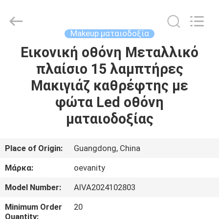
OE
HOME
Furniture
Co.,
Ltd..
Makeup ματαιοδοξία
All
Rights
Reserved.
Εικονική οθόνη Μεταλλικό
ΑΡΧΙΚΉ
πλαίσιο 15 λαμπτήρες
ΣΕΛΊΔΑ
Μακιγιάζ καθρέφτης με
ΠΡΟΪΌΝΤΑ
φώτα Led οθόνη
ματαιοδοξίας
ΒΊΝΤΕΟ
Place of Origin:
Guangdong, China
ΕΜΦΆΝΙΣΗ
Μάρκα:
oevanity
VR
Model Number:
AIVA2024102803
ΣΧΕΤΙΚΆ
Minimum Order
20
Quantity: