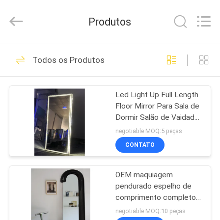
Dongguan
OE
HOME
Produtos
Furniture
Co.,
Ltd..
All
CASA
Rights
61
Reserved.
Todos os Produtos
Mobiliário de sala
PRODUTOS
de estar
Led Light Up Full Length
Floor Mirror Para Sala de
VÍDEOS
Dormir Salão de Vaidade
Cristais
negotiable MOQ:5 peças
SHOW
CONTATO
21
DE
Mobília da sala de
OEM maquiagem
RV
pendurado espelho de
jantar
comprimento completo
QUEM
80x180cm
negotiable MOQ:10 peças