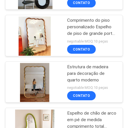
SOMOS
CONTATO
Comprimento do piso
FÁBRICA
49
personalizado Espelho
de piso de grande porte
vaidade da
FALE
Estrutura de madeira
negotiable MOQ:10 peças
composição
71x32
CONOSCO
CONTATO
NOTÍCIAS
Estrutura de madeira
para decoração de
quarto moderno
TODOS
19
negotiable MOQ:10 peças
OS
Casa da cápsula
CONTATO
CASOS
espacial
Espelho de chão de arco
em pé de medida
PEDIR
comprimento total