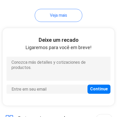
37
Veja mais
armário do
vestuário
Deixe um recado
Ligaremos para você em breve!
20
Vaidade do
banheiro