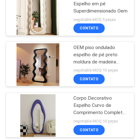
Espelho em pé
Superdimensionado Oem
43
negotiable MOQ:5 peças
Grupos da mobília
CONTATO
do quarto
OEM piso ondulado
espelho de pé preto
moldura de madeira
ornamentada
negotiable MOQ:10 peças
CONTATO
23
Corpo Decorativo
Armário de cozinha
Espelho Curvo de
Comprimento Completo
Espelho de Piso
negotiable MOQ:10 peças
Arqueado de Grande
CONTATO
Tamanho