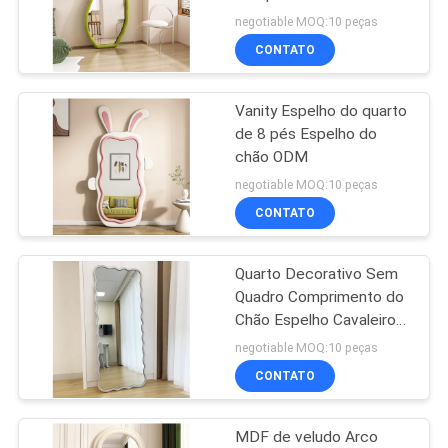
UM
78x108cm
negotiable MOQ:10 peças
ORÇAMENTO
CONTATO
27
espelho da
Vanity Espelho do quarto
MAPA
de 8 pés Espelho do
composição
DO
chão ODM
SITE
negotiable MOQ:10 peças
CONTATO
POLÍTICA
Quarto Decorativo Sem
DE
24
Quadro Comprimento do
PRIVACIDADE
espelho de
Chão Espelho Cavaleiro
ondulado
negotiable MOQ:10 peças
hollywood
CONTATO
MDF de veludo Arco