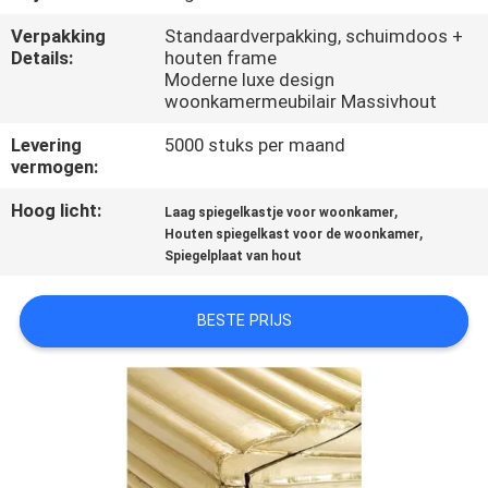
Verpakking
Standaardverpakking, schuimdoos +
FABRIEKSREIS
Details:
houten frame
Moderne luxe design
woonkamermeubilair Massivhout
CONTACTEER
Levering
5000 stuks per maand
ONS
vermogen:
Hoog licht:
,
Laag spiegelkastje voor woonkamer
NIEUWS
,
Houten spiegelkast voor de woonkamer
Spiegelplaat van hout
ALLE
BESTE PRIJS
GEVALLEN
VRAAG
EEN
OFFERTE