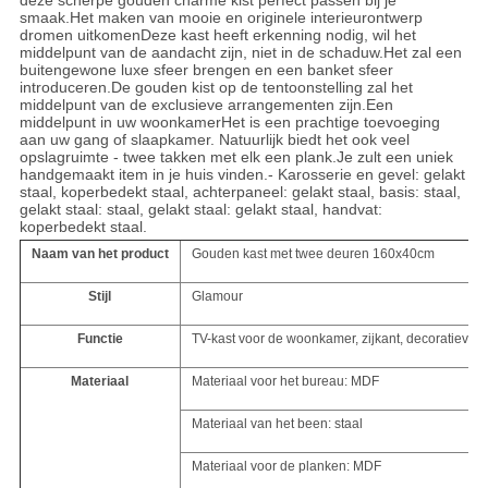
deze scherpe gouden charme kist perfect passen bij je
smaak.Het maken van mooie en originele interieurontwerp
dromen uitkomenDeze kast heeft erkenning nodig, wil het
middelpunt van de aandacht zijn, niet in de schaduw.Het zal een
buitengewone luxe sfeer brengen en een banket sfeer
introduceren.De gouden kist op de tentoonstelling zal het
middelpunt van de exclusieve arrangementen zijn.Een
middelpunt in uw woonkamerHet is een prachtige toevoeging
aan uw gang of slaapkamer. Natuurlijk biedt het ook veel
opslagruimte - twee takken met elk een plank.Je zult een uniek
handgemaakt item in je huis vinden.- Karosserie en gevel: gelakt
staal, koperbedekt staal, achterpaneel: gelakt staal, basis: staal,
gelakt staal: staal, gelakt staal: gelakt staal, handvat:
koperbedekt staal.
Naam van het product
Gouden kast met twee deuren 160x40cm
Stijl
Glamour
Functie
TV-kast voor de woonkamer, zijkant, decoratieve k
Materiaal
Materiaal voor het bureau: MDF
Materiaal van het been: staal
Materiaal voor de planken: MDF