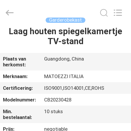
Dongguan
OE
HOME
Furniture
Co.,
Garderobekast
Ltd..
All
Rights
Laag houten spiegelkamertje
THUIS
Reserved.
TV-stand
PRODUCTEN
Plaats van
Guangdong, China
herkomst:
VIDEOS
Merknaam:
MATOEZZI ITALIA
VR-
Certificering:
ISO9001,ISO14001,CE,ROHS
SHOW
Modelnummer:
CB20230428
Min.
10 stuks
OVER
bestelaantal:
ONS
Prijs:
negotiable