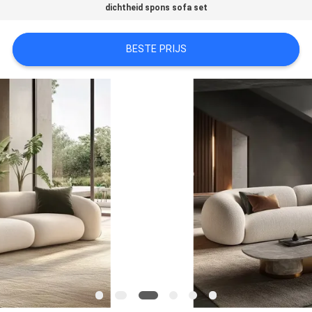
dichtheid spons sofa set
FABRIEKSREIS
BESTE PRIJS
CONTACTEER
ONS
NIEUWS
ALLE
GEVALLEN
VRAAG
EEN
OFFERTE