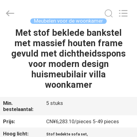
Dongguan
OE
HOME
Furniture
Co.,
Meubelen voor de woonkamer
Ltd..
All
Rights
Met stof beklede bankstel
THUIS
Reserved.
met massief houten frame
PRODUCTEN
gevuld met dichtheidsspons
voor modern design
VIDEOS
huismeubilair villa
woonkamer
VR-
SHOW
Min.
5 stuks
bestelaantal:
OVER
Prijs:
CN¥6,283.10/pieces 5-49 pieces
ONS
Hoog licht:
,
Stof bedekte sofa set