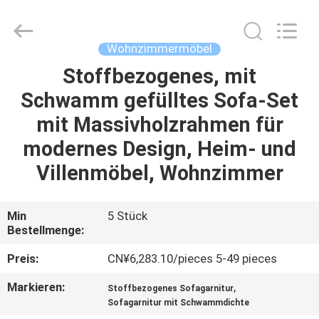
HOME
Furniture
Co.,
Ltd..
All
Wohnzimmermöbel
Rights
Reserved.
Stoffbezogenes, mit
STARTSEITE
Schwamm gefülltes Sofa-Set
PRODUKTE
mit Massivholzrahmen für
modernes Design, Heim- und
VIDEOS
Villenmöbel, Wohnzimmer
VR
Min
5 Stück
Bestellmenge:
SHOW
Preis:
CN¥6,283.10/pieces 5-49 pieces
ÜBER
Markieren:
,
Stoffbezogenes Sofagarnitur
UNS
Sofagarnitur mit Schwammdichte