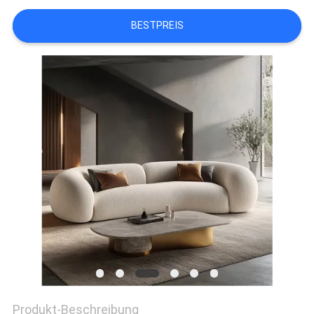
BESTPREIS
FABRIK
TOUR
KONTAKT
NACHRICHTEN
ALLE
FÄLLE
REFERENZEN
SITEMAP
Produkt-Beschreibung