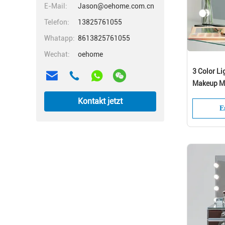
E-Mail:
Jason@oehome.com.cn
Telefon:
13825761055
Whatapp:
8613825761055
Wechat:
oehome
3 Color Li
Makeup Mi
for Vanit
Kontakt jetzt
E