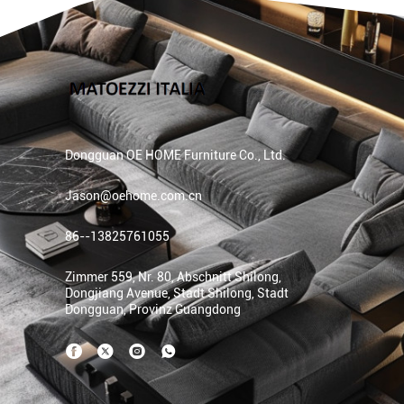
Dongguan OE HOME Furniture Co., Ltd.
Jason@oehome.com.cn
86--13825761055
Zimmer 559, Nr. 80, Abschnitt Shilong,
Dongjiang Avenue, Stadt Shilong, Stadt
Dongguan, Provinz Guangdong