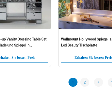
-up Vanity Dressing Table Set
Wallmount Hollywood Spiegell
lade und Spiegel in
Led Beauty Tischplatte
eiderter Farbe Holz
rhalten Sie besten Preis
Erhalten Sie besten Prei
1
2