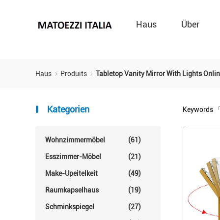
Haus
Über
Haus
Produits
Tabletop Vanity Mirror With Lights Onlin
Kategorien
Keywords
「
Wohnzimmermöbel
(61)
Esszimmer-Möbel
(21)
Make-Upeitelkeit
(49)
Raumkapselhaus
(19)
Schminkspiegel
(27)