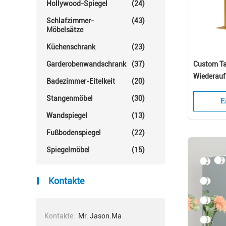
Hollywood-Spiegel
(24)
Schlafzimmer-
(43)
Möbelsätze
Küchenschrank
(23)
Garderobenwandschrank
(37)
Custom Ta
Wiederauf
Badezimmer-Eitelkeit
(20)
Stangenmöbel
(30)
E
Wandspiegel
(13)
Fußbodenspiegel
(22)
Spiegelmöbel
(15)
Kontakte
Kontakte:
Mr. Jason.Ma