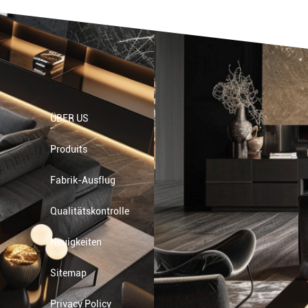
ÜBER US
Produits
Fabrik-Ausflug
Qualitätskontrolle
Neuigkeiten
Sitemap
Privacy Policy