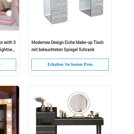
d
r with 3
Modernes Design Eiche Make-up Tisch
rightness
mit beleuchteten Spiegel Schrank
s
Erhalten Sie besten Preis