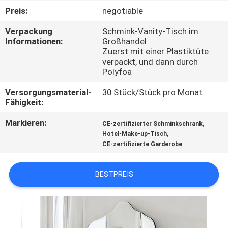
Preis:
negotiable
FABRIK
Verpackung
Schmink-Vanity-Tisch im
TOUR
Informationen:
Großhandel
Zuerst mit einer Plastiktüte
verpackt, und dann durch
KONTAKT
Polyfoa
Versorgungsmaterial-
30 Stück/Stück pro Monat
NACHRICHTEN
Fähigkeit:
Markieren:
,
CE-zertifizierter Schminkschrank
,
ALLE
Hotel-Make-up-Tisch
CE-zertifizierte Garderobe
FÄLLE
BESTPREIS
REFERENZEN
SITEMAP