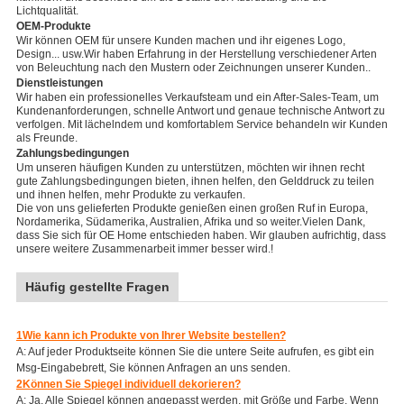
Lichtqualität.
OEM-Produkte
Wir können OEM für unsere Kunden machen und ihr eigenes Logo,
Design... usw.Wir haben Erfahrung in der Herstellung verschiedener Arten
von Beleuchtung nach den Mustern oder Zeichnungen unserer Kunden..
Dienstleistungen
Wir haben ein professionelles Verkaufsteam und ein After-Sales-Team, um
Kundenanforderungen, schnelle Antwort und genaue technische Antwort zu
verfolgen. Mit lächelndem und komfortablem Service behandeln wir Kunden
als Freunde.
Zahlungsbedingungen
Um unseren häufigen Kunden zu unterstützen, möchten wir ihnen recht
gute Zahlungsbedingungen bieten, ihnen helfen, den Gelddruck zu teilen
und ihnen helfen, mehr Produkte zu verkaufen.
Die von uns gelieferten Produkte genießen einen großen Ruf in Europa,
Nordamerika, Südamerika, Australien, Afrika und so weiter.Vielen Dank,
dass Sie sich für OE Home entschieden haben. Wir glauben aufrichtig, dass
unsere weitere Zusammenarbeit immer besser wird.!
Häufig gestellte Fragen
1Wie kann ich Produkte von Ihrer Website bestellen?
A: Auf jeder Produktseite können Sie die untere Seite aufrufen, es gibt ein
Msg-Eingabebrett, Sie können Anfragen an uns senden.
2Können Sie Spiegel individuell dekorieren?
A: Ja. Alle Spiegel können angepasst werden, mit Größe und Farbe. Wenn