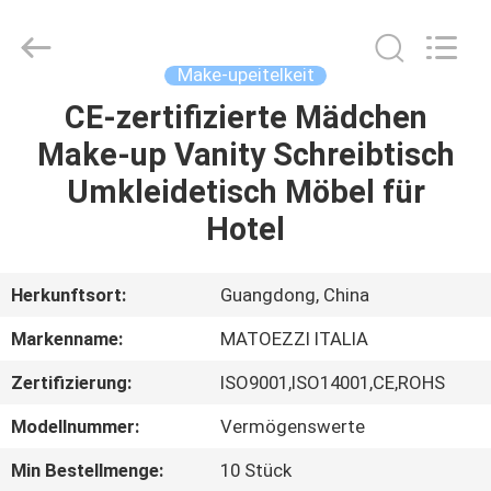
HOME
Furniture
Co.,
Ltd..
All
Make-upeitelkeit
Rights
Reserved.
CE-zertifizierte Mädchen
STARTSEITE
Make-up Vanity Schreibtisch
PRODUKTE
Umkleidetisch Möbel für
Hotel
VIDEOS
Herkunftsort:
Guangdong, China
VR
Markenname:
MATOEZZI ITALIA
SHOW
Zertifizierung:
ISO9001,ISO14001,CE,ROHS
ÜBER
Modellnummer:
Vermögenswerte
UNS
Min Bestellmenge:
10 Stück