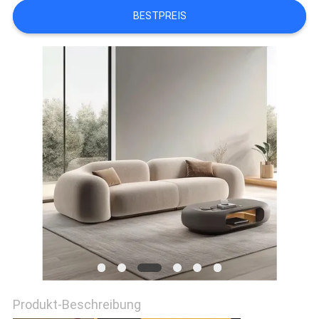
BESTPREIS
FABRIK
TOUR
KONTAKT
NACHRICHTEN
ALLE
FÄLLE
REFERENZEN
SITEMAP
Produkt-Beschreibung