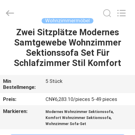
HOME
Furniture
Co.,
Ltd..
All
Wohnzimmermöbel
Rights
Reserved.
Zwei Sitzplätze Modernes
STARTSEITE
Samtgewebe Wohnzimmer
PRODUKTE
Sektionssofa Set Für
Schlafzimmer Stil Komfort
VIDEOS
Min
5 Stück
Bestellmenge:
VR
SHOW
Preis:
CN¥6,283.10/pieces 5-49 pieces
Markieren:
,
Modernes Wohnzimmer Sektionssofa
ÜBER
,
Komfort Wohnzimmer Sektionssofa
Wohnzimmer Sofa-Set
UNS