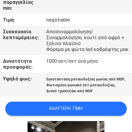
παραγγελίας
ΜΕ
min:
ΕΜΆΣ
Τιμή:
negotiable
ΓΎΡΟΣ
Συσκευασία
Αποσυναρμολόγηση/
λεπτομέρειες:
Συναρμολόγηση: κουτί από αφρό +
ΕΡΓΟΣΤΑΣΊΩΝ
ξύλινο πλαίσιο
Φόρεμα με φώτα led καθρέφτης μακ
ΕΠΑΦΉ
Δυνατότητα
1000 σετ/σετ ανά μήνα
προσφοράς:
Υψηλό φως:
,
ΝΈΑ
Εγκατάσταση ματαιοδοξίας γωνίας από MDF
,
Φωτισμένο γωνιακό σετ ματαιοδοξίας
Δισκό τραπεζάκι από MDF
ΌΛΕΣ
ΟΙ
ΚΑΛΎΤΕΡΗ ΤΙΜΉ
ΠΕΡΙΠΤΏΣΕΙΣ