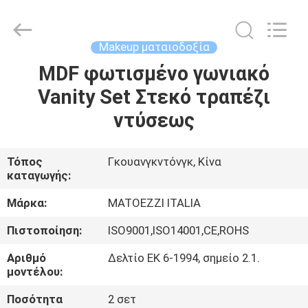
OE
HOME
Furniture
Co.,
Ltd..
Makeup ματαιοδοξία
All
Rights
Reserved.
MDF φωτισμένο γωνιακό
ΑΡΧΙΚΉ
Vanity Set Στεκό τραπέζι
ΣΕΛΊΔΑ
ντύσεως
ΠΡΟΪΌΝΤΑ
Τόπος
Γκουανγκντόνγκ, Κίνα
καταγωγής:
ΒΊΝΤΕΟ
Μάρκα:
MATOEZZI ITALIA
ΕΜΦΆΝΙΣΗ
Πιστοποίηση:
ISO9001,ISO14001,CE,ROHS
VR
Αριθμό
Δελτίο ΕΚ 6-1994, σημείο 2.1.
μοντέλου:
ΣΧΕΤΙΚΆ
Ποσότητα
2 σετ