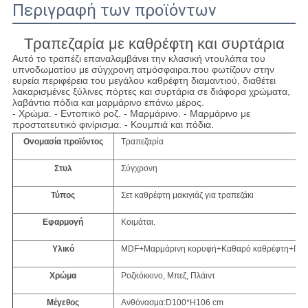
Περιγραφή των προϊόντων
Τραπεζαρία με καθρέφτη και συρτάρια
Αυτό το τραπέζι επαναλαμβάνει την κλασική ντουλάπα του
υπνοδωματίου με σύγχρονη ατμόσφαιρα.που φωτίζουν στην
ευρεία περιφέρεια του μεγάλου καθρέφτη διαμαντιού, διαθέτει
λακαρισμένες ξύλινες πόρτες και συρτάρια σε διάφορα χρώματα,
λαβάντια πόδια και μαρμάρινο επάνω μέρος.
- Χρώμα. - Εντοπικό ροζ. - Μαρμάρινο. - Μαρμάρινο με
προστατευτικό φινίρισμα. - Κουμπιά και πόδια.
Ονομασία προϊόντος
Τραπεζαρία
Στυλ
Σύγχρονη
Τύπος
Σετ καθρέφτη μακιγιάζ για τραπεζάκι
Εφαρμογή
Κοιμάται.
Υλικό
MDF+Μαρμάρινη κορυφή+Καθαρό καθρέφτη+Παλ
Χρώμα
Ροζκόκκινο, Μπεζ, Πλάιντ
Μέγεθος
Ανθόνασμα:D100*H106 cm