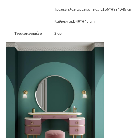
Τραπέζι ελαττωματικότητας:L155*H83*D45 cm
Καθίσματα:D46*H45 cm
Τροποποιημένο
2 σετ