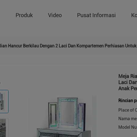
g
Produk
Video
Pusat Informasi
Ko
rlian Hancur Berkilau Dengan 2 Laci Dan Kompartemen Perhiasan Untu
Meja Ria
Laci Da
Anak P
Rincian 
Place of O
Nama mer
Model Nu