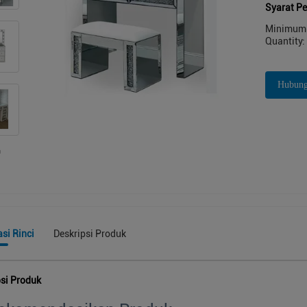
Syarat P
Minimum 
Quantity:
Hubung
si Rinci
Deskripsi Produk
psi Produk