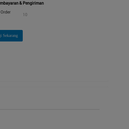
embayaran & Pengiriman
Order
10
i Sekarang