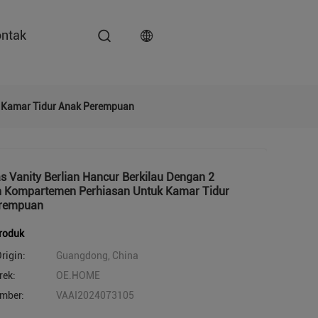
ntak
k Kamar Tidur Anak Perempuan
s Vanity Berlian Hancur Berkilau Dengan 2
n Kompartemen Perhiasan Untuk Kamar Tidur
erempuan
produk
rigin:
Guangdong, China
ek:
OE.HOME
mber:
VAAI2024073105