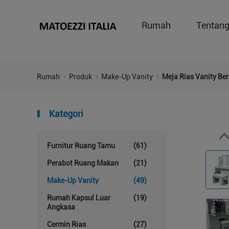
Rumah
Tentan
Rumah
Produk
Make-Up Vanity
Meja Rias Vanity Be
Kategori
Furnitur Ruang Tamu
(61)
Perabot Ruang Makan
(21)
Make-Up Vanity
(49)
Rumah Kapsul Luar
(19)
Angkasa
Cermin Rias
(27)