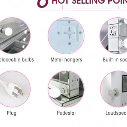
আপনার প্রথম অর্ডারে 10% ছাড় পান যখন আপনি ইমেল এব
টেক্সট বার্তাগুলির জন্য সাইন আপ করেন*