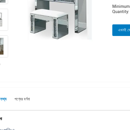
Minimum 
Quantity:
এখনই য
 তথ্য
পণ্যের বর্ণনা
না