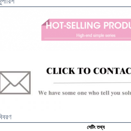
সুপারিশ
বিবরণ
সেটিং তথ্য