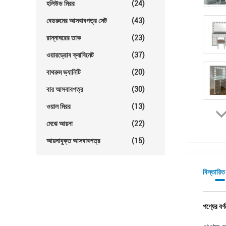
হলিউড মিরর
(24)
বেডরুমের আসবাবপত্র সেট
(43)
রান্নাঘরের তাক
(23)
ওয়ারড্রোব ক্যাবিনেট
(37)
বাথরুম ভ্যানিটি
(20)
বার আসবাবপত্র
(30)
ওয়াল মিরর
(13)
মেঝে আয়না
(22)
আয়নাযুক্ত আসবাবপত্র
(15)
বিস্তারিত
পণ্যের বর্ণ