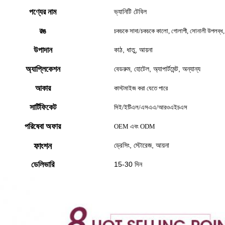
পণ্যের নাম
ভ্যানিটি টেবিল
রঙ
চকচকে সাদা/চকচকে কালো, গোলাপী, সোনালী উপলব্ধ, 
উপাদান
কাঠ, ধাতু, আয়না
অ্যাপ্লিকেশন
বেডরুম, হোটেল, অ্যাপার্টমেন্ট, অন্যান্য
আকার
কাস্টমাইজ করা যেতে পারে
সার্টিফিকেট
সিই/ইটিএল/এসএএ/আরওএইচএস
পরিষেবা অফার
OEM এবং ODM
ফাংশন
ড্রেসিং, স্টোরেজ, আয়না
ডেলিভারি
15-30 দিন