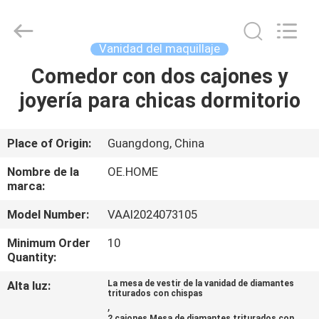
Dongguan
OE
HOME
Furniture
Co.,
Vanidad del maquillaje
Ltd..
All
Rights
Comedor con dos cajones y
INICIO
Reserved.
joyería para chicas dormitorio
PRODUCTOS
Place of Origin:
Guangdong, China
VIDEOS
Nombre de la
OE.HOME
marca:
VR
Model Number:
VAAI2024073105
SHOW
Minimum Order
10
Quantity:
SOBRE
Alta luz:
La mesa de vestir de la vanidad de diamantes
triturados con chispas
NOSOTROS
,
2 cajones Mesa de diamantes triturados con