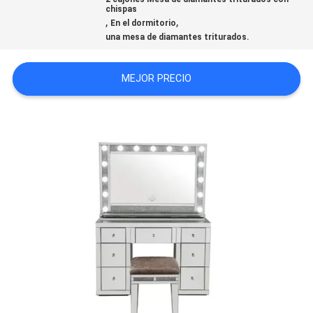
chispas
,
,
En el dormitorio
VISITA
una mesa de diamantes triturados.
A
LA
MEJOR PRECIO
FÁBRICA
CONTACTO
NOTICIAS
TODOS
LOS
CASOS