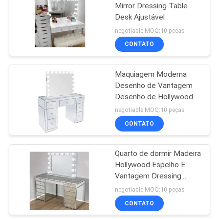
Mirror Dressing Table
Desk Ajustável
43
negotiable MOQ:10 peças
Grupos da mobília
CONTATO
do quarto
Maquiagem Moderna
Desenho de Vantagem
Desenho de Hollywood
Espelho MDF
negotiable MOQ:10 peças
CONTATO
23
Quarto de dormir Madeira
Armário de cozinha
Hollywood Espelho E
Vantagem Dressing
Table Com Luzes
negotiable MOQ:10 peças
CONTATO