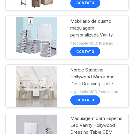
SOMOS
CONTATO
Mobiliário de quarto
FÁBRICA
49
maquiagem
personalizada Vanity
vaidade da
FALE
Hollywood Mirror
negotiable MOQ:10 peças
composição
Dressing Table
CONOSCO
CONTATO
NOTÍCIAS
Nordic Standing
Hollywood Mirror And
Desk Dressing Table
TODOS
19
Com Caixas
negotiable MOQ:2 conjuntos
OS
Casa da cápsula
CONTATO
CASOS
espacial
Maquiagem com Espelho
Led Vanity Hollywood
PEDIR
Dressing Table OEM