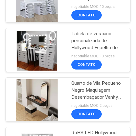
UM
negotiable MOQ:10 peças
ORÇAMENTO
CONTATO
27
espelho da
Tabela de vestiário
MAPA
personalizada de
composição
DO
Hollywood Espelho de
mesa para quarto
SITE
negotiable MOQ:10 peças
CONTATO
POLÍTICA
Quarto de Vila Pequeno
DE
24
Negro Maquiagem
PRIVACIDADE
espelho de
Desembaçador Vanity
Com Caixas E Luzes LED
negotiable MOQ:2 peças
hollywood
CONTATO
RoHS LED Hollywood