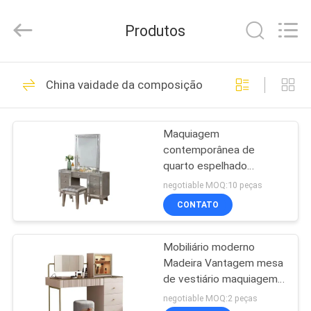
Dongguan
OE
HOME
Produtos
Furniture
Co.,
Ltd..
All
CASA
Rights
61
Reserved.
China vaidade da composição
Mobiliário de sala
PRODUTOS
de estar
Maquiagem
contemporânea de
VÍDEOS
quarto espelhado
Despensa de mesa com
negotiable MOQ:10 peças
banquinho
SHOW
CONTATO
21
DE
Mobília da sala de
Mobiliário moderno
RV
Madeira Vantagem mesa
jantar
de vestiário maquiagem
QUEM
Espelho com gavetas
negotiable MOQ:2 peças