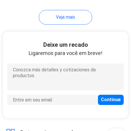
37
Veja mais
armário do
vestuário
Deixe um recado
Ligaremos para você em breve!
20
Vaidade do
banheiro