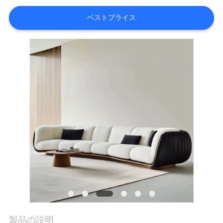
オ
ベストプライス
VR
シ
ョ
ー
企
業
情
報
会
製品の説明