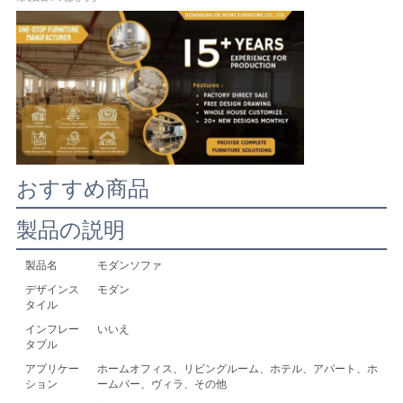
社
案
内
お
おすすめ商品
問
製品の説明
い
製品名
モダンソファ
合
デザインス
モダン
わ
タイル
インフレー
いいえ
せ
タブル
アプリケー
ホームオフィス、リビングルーム、ホテル、アパート、ホ
ション
ームバー、ヴィラ、その他