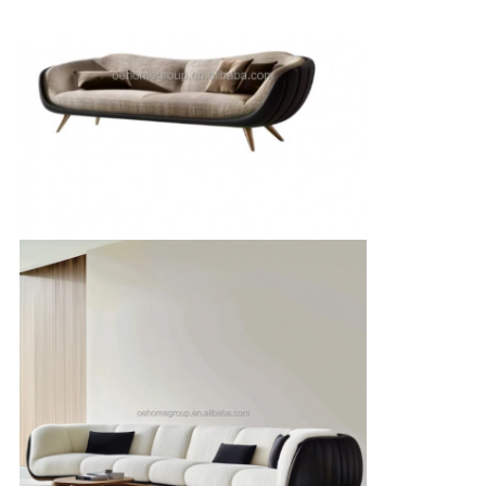
見
積
依
頼
地
図
プ
ラ
イ
バ