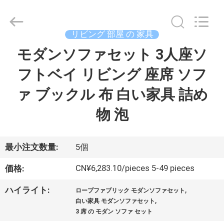
©
2024
-
2026
Dongguan
リビング 部屋 の 家具
OE
HOME
モダンソファセット 3人座ソ
ホ
Furniture
Co.,
Ltd..
フトベイ リビング 座席 ソフ
ー
All
Rights
Reserved.
ァ ブックル 布 白い家具 詰め
ム
物 泡
製
品
最小注文数量:
5個
CN¥6,283.10/pieces 5-49 pieces
価格:
ビ
,
ハイライト:
ロープファブリック モダンソファセット
,
デ
白い家具 モダンソファセット
3 席 の モダン ソファ セット