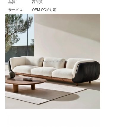
ニ
品質
高品質
サービス
OEM ODM対応
ュ
ー
ス
す
べ
て
の
場
合