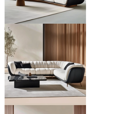
シ
ー
ポ
リ
シ
ー
規
約